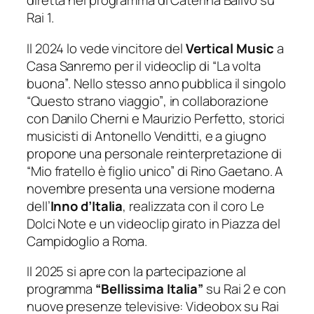
diretta nel programma di Caterina Balivo su
Rai 1.
Il 2024 lo vede vincitore del
Vertical Music
a
Casa Sanremo per il videoclip di
“La volta
buona”
. Nello stesso anno pubblica il singolo
“Questo strano viaggio”
, in collaborazione
con Danilo Cherni e Maurizio Perfetto, storici
musicisti di Antonello Venditti, e a giugno
propone una personale reinterpretazione di
“Mio fratello è figlio unico”
di Rino Gaetano. A
novembre presenta una versione moderna
dell’
Inno d’Italia
, realizzata con il coro
Le
Dolci Note
e un videoclip girato in Piazza del
Campidoglio a Roma.
Il 2025 si apre con la partecipazione al
programma
“Bellissima Italia”
su Rai 2 e con
nuove presenze televisive:
Videobox
su Rai