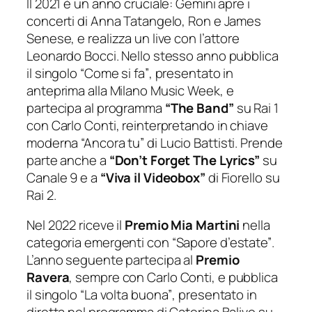
Il 2021 è un anno cruciale: Gemini apre i
concerti di Anna Tatangelo, Ron e James
Senese, e realizza un live con l’attore
Leonardo Bocci. Nello stesso anno pubblica
il singolo
“Come si fa”
, presentato in
anteprima alla Milano Music Week, e
partecipa al programma
“The Band”
su Rai 1
con Carlo Conti, reinterpretando in chiave
moderna
“Ancora tu”
di Lucio Battisti. Prende
parte anche a
“Don’t Forget The Lyrics”
su
Canale 9 e a
“Viva il Videobox”
di Fiorello su
Rai 2.
Nel 2022 riceve il
Premio Mia Martini
nella
categoria emergenti con
“Sapore d’estate”
.
L’anno seguente partecipa al
Premio
Ravera
, sempre con Carlo Conti, e pubblica
il singolo
“La volta buona”
, presentato in