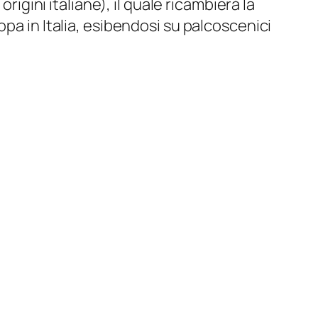
rigini italiane), il quale ricambierà la
ropa
in Italia, esibendosi su palcoscenici