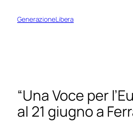
Vai
al
GenerazioneLibera
contenuto
“Una Voce per l’Eu
al 21 giugno a Ferr