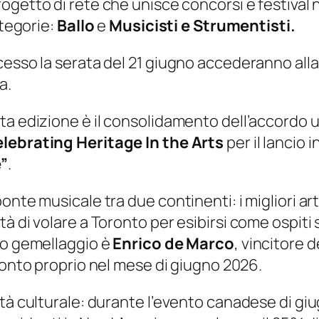
ogetto di rete che unisce concorsi e festival na
ategorie:
Ballo
e
Musicisti e Strumentisti.
cesso la serata del 21 giugno accederanno alla
a.
a edizione è il consolidamento dell’accordo uf
elebrating Heritage In the Arts
per il lancio 
e”
.
onte musicale tra due continenti: i migliori ar
à di volare a Toronto per esibirsi come ospiti 
to gemellaggio è
Enrico de Marco
, vincitore 
oronto proprio nel mese di giugno 2026.
ità culturale: durante l’evento canadese di g