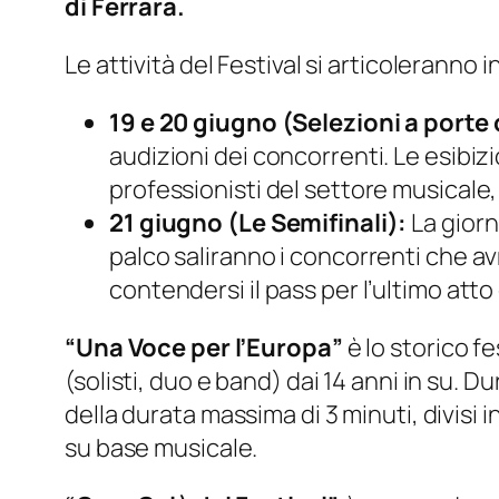
di Ferrara.
Le attività del Festival si articoleranno 
19 e 20 giugno (Selezioni a porte
audizioni dei concorrenti. Le esibizi
professionisti del settore musicale,
21 giugno (Le Semifinali):
La giorn
palco saliranno i concorrenti che avr
contendersi il pass per l’ultimo atto 
“Una Voce per l’Europa”
è lo storico f
(solisti, duo e band) dai 14 anni in su. Du
della durata massima di 3 minuti, divisi 
su base musicale.