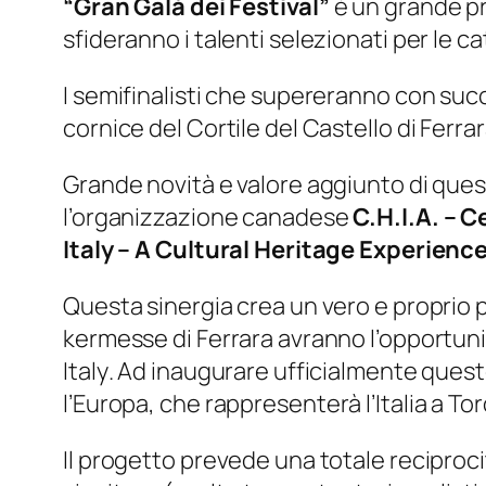
“Gran Galà dei Festival”
è un grande pr
sfideranno i talenti selezionati per le c
I semifinalisti che supereranno con suc
cornice del Cortile del Castello di Ferrar
Grande novità e valore aggiunto di quest
l’organizzazione canadese
C.H.I.A. – C
Italy – A Cultural Heritage Experienc
Questa sinergia crea un vero e proprio p
kermesse di Ferrara avranno l’opportunit
Italy
. Ad inaugurare ufficialmente ques
l’Europa
, che rappresenterà l’Italia a T
Il progetto prevede una totale reciproc