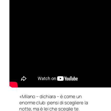
«Milano – dichiara – è come un
enorme club: pensi di scegliere la
notte, ma è lei che sceglie te.