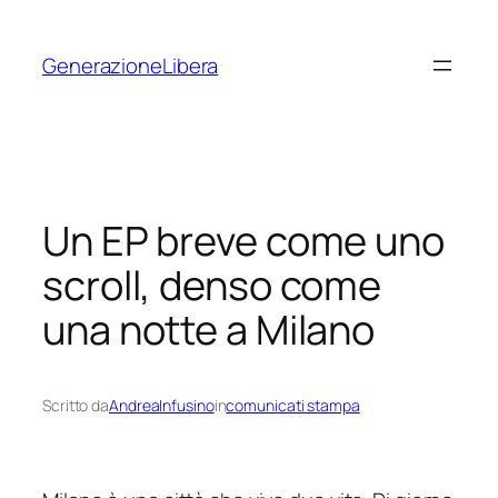
Vai
al
GenerazioneLibera
contenuto
Un EP breve come uno
scroll, denso come
una notte a Milano
Scritto da
AndreaInfusino
in
comunicati stampa