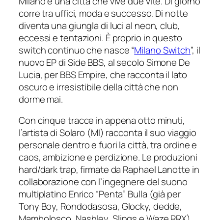
Milano è una città che vive due vite. Di giorno
corre tra uffici, moda e successo. Di notte
diventa una giungla di luci al neon, club,
eccessi e tentazioni. È proprio in questo
switch continuo che nasce “
Milano Switch
”, il
nuovo EP di Side BBS, al secolo Simone De
Lucia, per
BBS Empire
, che racconta il lato
oscuro e irresistibile della città che non
dorme mai.
Con cinque tracce in appena otto minuti,
l’artista di Solaro (MI) racconta il suo viaggio
personale dentro e fuori la città, tra ordine e
caos, ambizione e perdizione. Le produzioni
hard/dark trap, firmate da Raphael Lanotte in
collaborazione con l’ingegnere del suono
multiplatino Enrico “Penta” Bulla (già per
Tony Boy, Rondodasosa, Glocky, dedde,
Mambolosco, Nashley, Slings e Waze RRX),