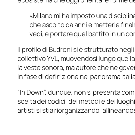
ecosistema che oggi orienta le forme d
«Milano mi ha imposto una disciplina
che ascolto da anni e metterle fina
vedi, e portare quel battito in un 
Il profilo di Budroni si è strutturato neg
collettivo YVL, muovendosi lungo quella
la veste sonora, ma autore che ne gover
in fase di definizione nel panorama itali
“In Down”, dunque, non si presenta come
scelta dei codici, dei metodi e dei luog
artisti si stia riorganizzando, allineando