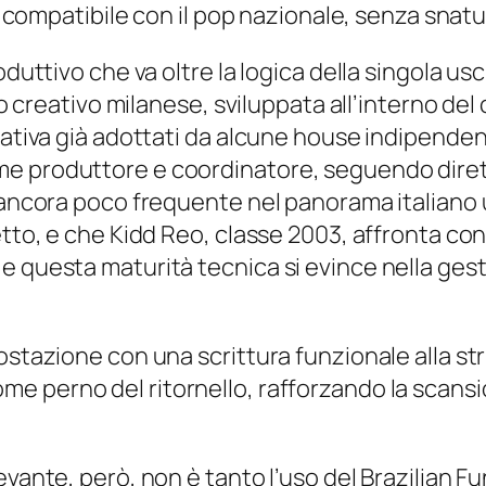
to compatibile con il pop nazionale, senza snatu
ttivo che va oltre la logica della singola uscita.
tto creativo milanese, sviluppata all’interno del
rativa già adottati da alcune
house
indipendent
e produttore e coordinatore, seguendo dirett
e ancora poco frequente nel panorama italiano 
etto, e che Kidd Reo, classe 2003, affronta co
e questa maturità tecnica si evince nella gest
ostazione con una scrittura funzionale alla str
ome perno del ritornello, rafforzando la scan
evante, però, non è tanto l’uso del Brazilian F