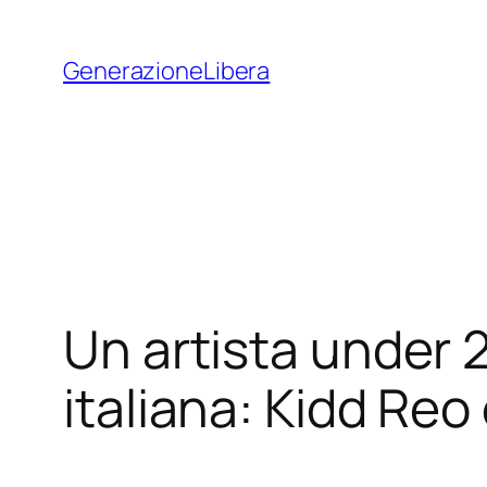
Vai
al
GenerazioneLibera
contenuto
Un artista under 25
italiana: Kidd Reo