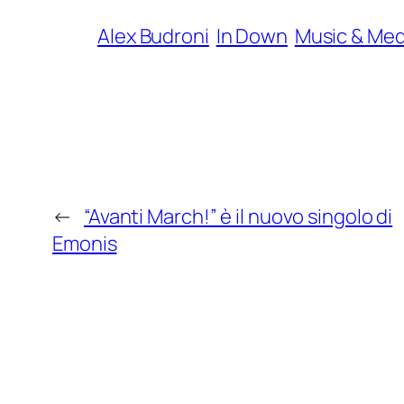
Alex Budroni
In Down
Music & Med
←
“Avanti March!” è il nuovo singolo di
Emonis