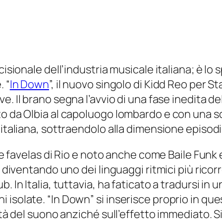
cisionale dell’industria musicale italiana; è lo 
. “
In Down
”, il nuovo singolo di Kidd Reo per
St
ve. Il brano segna l’avvio di una fase inedita de
to da Olbia al capoluogo lombardo e con una sc
 italiana, sottraendolo alla dimensione episodi
a le favelas di Rio e noto anche come Baile Fun
 diventando uno dei linguaggi ritmici più ricorre
 In Italia, tuttavia, ha faticato a tradursi in 
isolate. “In Down” si inserisce proprio in que
tà del suono anziché sull’effetto immediato. Si t