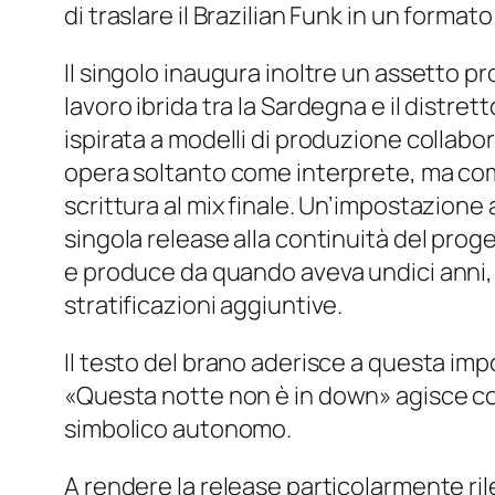
di traslare il Brazilian Funk in un forma
Il singolo inaugura inoltre un assetto produ
lavoro ibrida tra la Sardegna e il distre
ispirata a modelli di produzione collabo
opera soltanto come interprete, ma com
scrittura al mix finale. Un’impostazion
singola release alla continuità del prog
e produce da quando aveva undici anni, 
stratificazioni aggiuntive.
Il testo del brano aderisce a questa imp
«
Questa notte non è in down
» agisce c
simbolico autonomo.
A rendere la release particolarmente ril