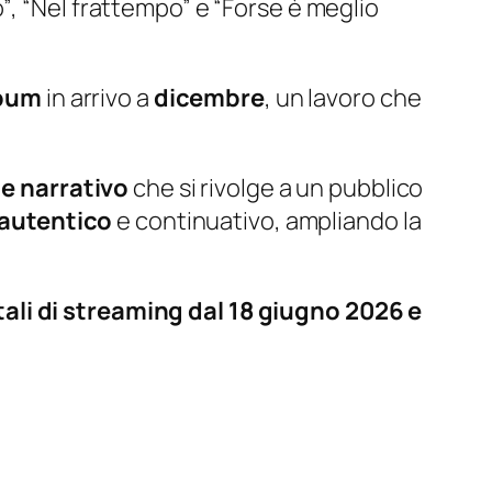
o”
, “
Nel frattempo”
e “
Forse è meglio
lbum
in arrivo a
dicembre
, un lavoro che
 e narrativo
che si rivolge a un pubblico
 autentico
e continuativo, ampliando la
tali di streaming dal 18 giugno 2026 e