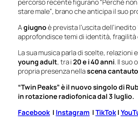
percorso recente figurano “
Perché non 
stare male”
, brano che anticipa il suo 
A
giugno
è prevista l’uscita dell’inedito 
approfondisce temi di identità, fragilit
La sua musica parla di scelte, relazioni 
young adult
, tra i
20 e i 40 anni
. Il suo
propria presenza nella
scena cantautor
“Twin Peaks” è il nuovo singolo di Ru
in rotazione radiofonica dal 3 luglio.
Facebook
|
Instagram
|
TikTok
|
YouT