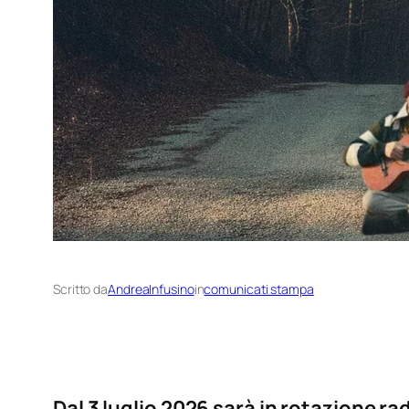
Scritto da
AndreaInfusino
in
comunicati stampa
Dal 3 luglio 2026 sarà in rotazione r