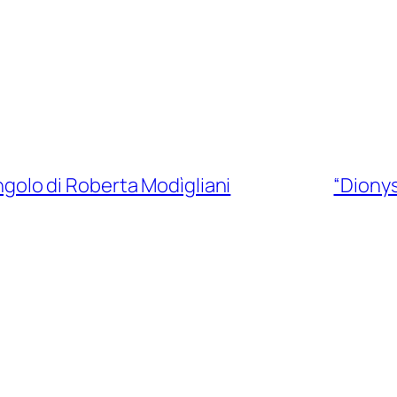
ingolo di Roberta Modìgliani
“Dionys