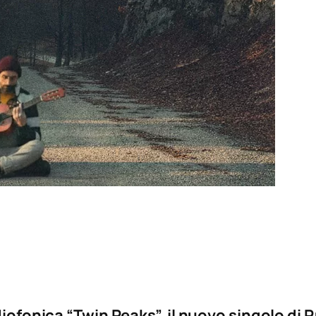
adiofonica “Twin Peaks”, il nuovo singolo d