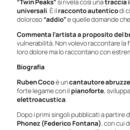
“Twin Peaks”
si rivela così una
traccia 
universali
. È il
racconto autentico
di 
doloroso
“addio”
e quelle domande che
Commenta l’artista a proposito del 
vulnerabilità. Non volevo raccontare la f
loro dolore ma lo raccontano con estr
Biografia
Ruben Coco
è un
cantautore abruzz
forte legame con il
pianoforte
, svilupp
elettroacustica
.
Dopo i primi singoli pubblicati a partire
Phonez (Federico Fontana)
, con cui 