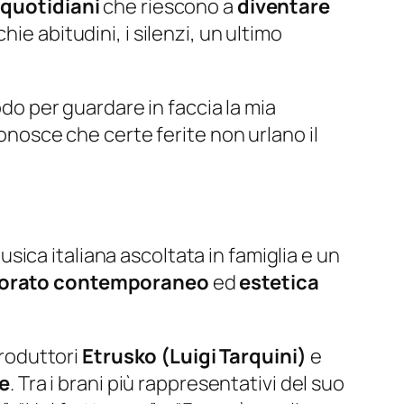
 quotidiani
che riescono a
diventare
chie abitudini, i silenzi, un ultimo
o per guardare in faccia la mia
conosce che certe ferite non urlano il
usica italiana ascoltata in famiglia e un
orato contemporaneo
ed
estetica
produttori
Etrusko (Luigi Tarquini)
e
le
. Tra i brani più rappresentativi del suo