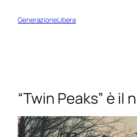
Vai
al
GenerazioneLibera
contenuto
“Twin Peaks” è il