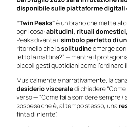
disponibile sulle piattaforme digitali
“Twin Peaks”
è un brano che mette al c
ogni cosa:
abitudini, rituali domestici
Peaks diventa il
simbolo perfetto di u
ritornello che la
solitudine
emerge con 
letto la mattina?”
— mentre il protagonist
piccoli gesti quotidiani come l’ordinare il
Musicalmente e narrativamente, la can
desiderio viscerale
di chiedere “
Come 
verso — “
Come fai a sorridere sempre / 
sospesa che è, al tempo stesso, una
re
finta di niente”.