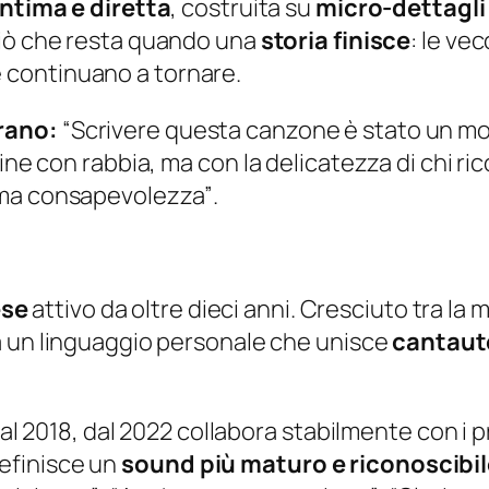
intima e diretta
, costruita su
micro-dettagli
ciò che resta quando una
storia finisce
: le vec
 continuano a tornare.
brano:
“Scrivere questa canzone è stato un mod
ine con rabbia, ma con la delicatezza di chi ri
ema consapevolezza”
.
ese
attivo da oltre dieci anni. Cresciuto tra la m
a un linguaggio personale che unisce
cantaut
 dal 2018, dal 2022 collabora stabilmente con i 
definisce un
sound più maturo e riconoscibi