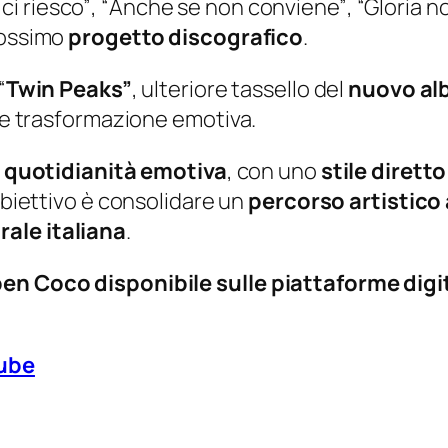
ci riesco”
, “
Anche se non conviene”
, “
Gloria n
prossimo
progetto discografico
.
“
Twin Peaks”
, ulteriore tassello del
nuovo a
à e trasformazione emotiva.
e
quotidianità emotiva
, con uno
stile diretto
 obiettivo è consolidare un
percorso artistico
ale italiana
.
ben Coco disponibile sulle piattaforme digi
ube