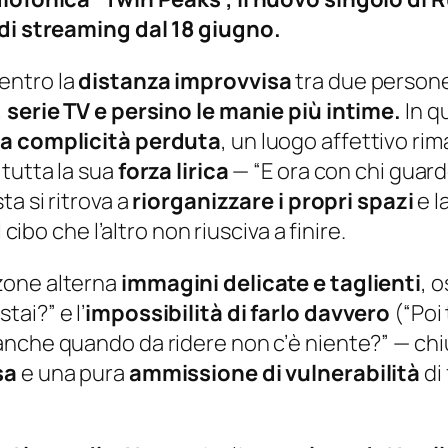
 di streaming dal 18 giugno.
entro la
distanza
improvvisa
tra due persone
, serie TV e persino le manie più intime.
In q
na complicità perduta
, un luogo affettivo ri
tutta la sua
forza lirica
— “
E ora con chi guar
a si ritrova a
riorganizzare i propri spazi
e l
 cibo che l’altro non riusciva a finire.
zone alterna
immagini delicate e taglienti
, 
stai?”
e l’
impossibilità di farlo davvero
(“
Poi 
anche quando da ridere non c’è niente?”
— chi
sa
e una pura
ammissione di vulnerabilità
di 