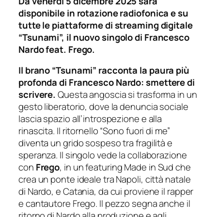
Da venerdì 5 dicembre 2025 sarà
disponibile in rotazione radiofonica e su
tutte le piattaforme di streaming digitale
“Tsunami”, il nuovo singolo di Francesco
Nardo
feat.
Frego.
Il brano “Tsunami” racconta la paura più
profonda di Francesco Nardo: smettere di
scrivere.
Questa angoscia si trasforma in un
gesto liberatorio, dove la denuncia sociale
lascia spazio all’introspezione e alla
rinascita. Il ritornello “Sono fuori di me”
diventa un grido sospeso tra fragilità e
speranza. Il singolo vede la collaborazione
con
Frego
, in un featuring Made in Sud che
crea un ponte ideale tra Napoli, città natale
di Nardo, e Catania, da cui proviene il rapper
e cantautore Frego. Il pezzo segna anche il
ritorno di Nardo alla produzione e agli