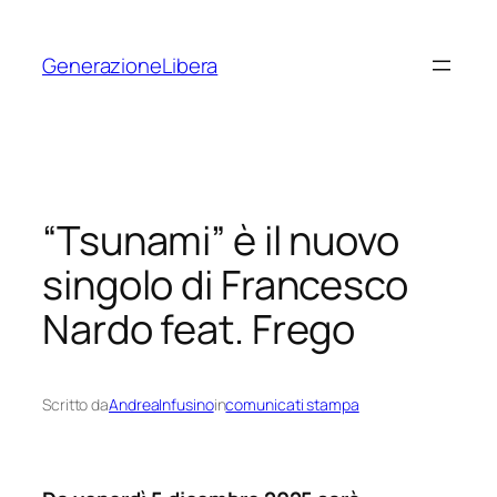
Vai
al
GenerazioneLibera
contenuto
“Tsunami” è il nuovo
singolo di Francesco
Nardo feat. Frego
Scritto da
AndreaInfusino
in
comunicati stampa