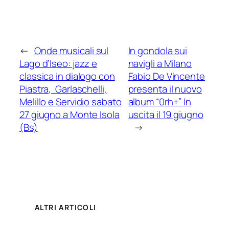
←
Onde musicali sul
In gondola sui
Lago d’Iseo: jazz e
navigli a Milano
classica in dialogo con
Fabio De Vincente
Piastra, Garlaschelli,
presenta il nuovo
Melillo e Servidio sabato
album “0rh+” In
27 giugno a Monte Isola
uscita il 19 giugno
(Bs)
→
ALTRI ARTICOLI