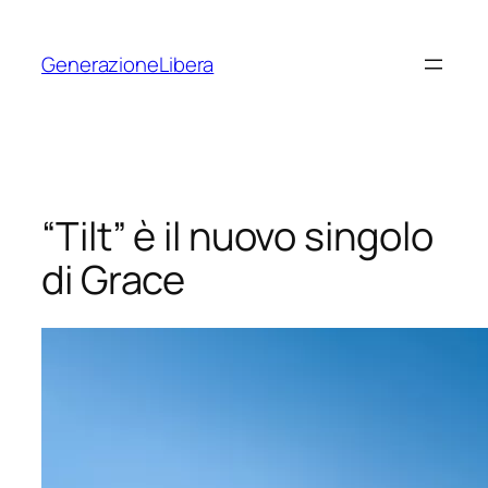
Vai
al
GenerazioneLibera
contenuto
“Tilt” è il nuovo singolo
di Grace