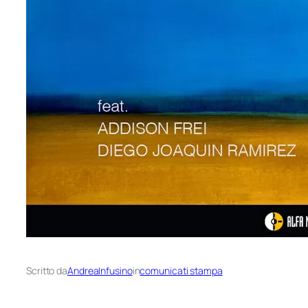
Scritto da
AndreaInfusino
in
comunicati stampa