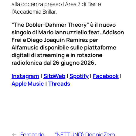
alla docenza presso l’Area 7 di Bari e
l’Accademia Brillar.
“The Dobler-Dahmer Theory” è il nuovo
singolo di Mario Iannuzziello feat. Addison
Frei e Diego Joaquin Ramirez per
Alfamusic disponibile sulle piattaforme
digitali di streaming e in rotazione
radiofonica dal 26 giugno 2026.
Instagram
|
SitoWeb
|
Spotify
|
Facebook
|
Apple Music
|
Threads
←
Fernando
“NETTUNO”: DoppioZero