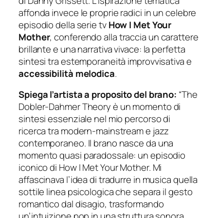
di Danny Grissett. L’ispirazione tematica
affonda invece le proprie radici in un celebre
episodio della serie tv
How I Met Your
Mother
, conferendo alla traccia un carattere
brillante e una narrativa vivace: la perfetta
sintesi tra estemporaneità improvvisativa e
accessibilità melodica
.
Spiega l’artista a proposito del brano:
“The
Dobler-Dahmer Theory è un momento di
sintesi essenziale nel mio percorso di
ricerca tra modern-mainstream e jazz
contemporaneo. Il brano nasce da una
momento quasi paradossale: un episodio
iconico di How I Met Your Mother. Mi
affascinava l’idea di tradurre in musica quella
sottile linea psicologica che separa il gesto
romantico dal disagio, trasformando
un’intuizione pop in una struttura sonora