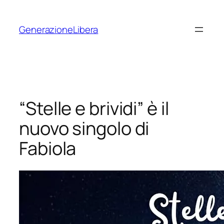
Vai
al
GenerazioneLibera
contenuto
“Stelle e brividi” è il
nuovo singolo di
Fabiola