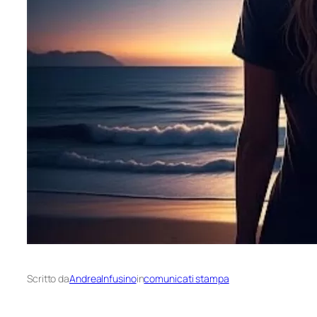
Scritto da
AndreaInfusino
in
comunicati stampa