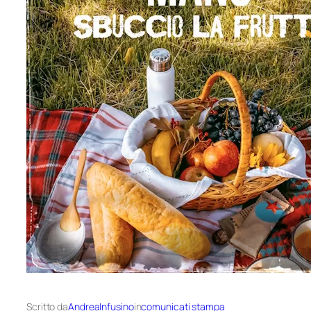
Scritto da
AndreaInfusino
in
comunicati stampa