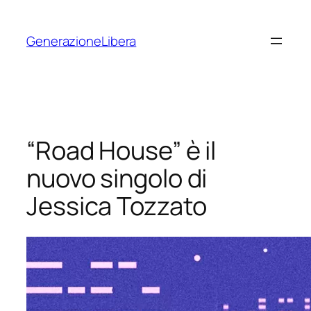
Vai
al
GenerazioneLibera
contenuto
“Road House” è il
nuovo singolo di
Jessica Tozzato