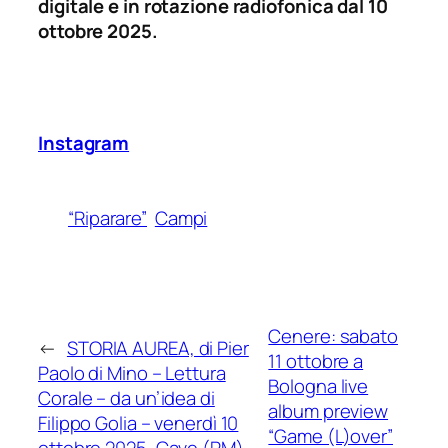
digitale e in rotazione radiofonica dal 10
ottobre 2025.
Instagram
“Riparare”
Campi
Cenere: sabato
←
STORIA AUREA, di Pier
11 ottobre a
Paolo di Mino – Lettura
Bologna live
Corale – da un’idea di
album preview
Filippo Golia – venerdì 10
“Game (L)over”