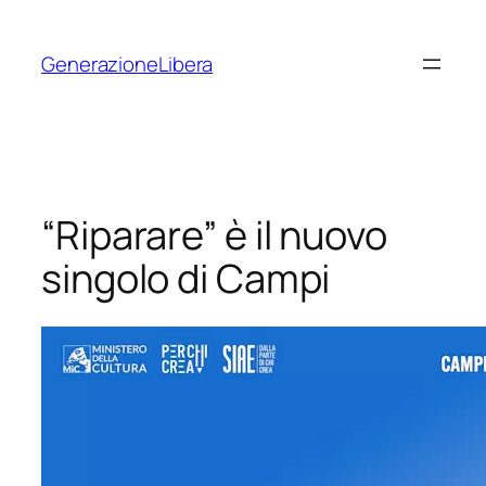
Vai
al
GenerazioneLibera
contenuto
“Riparare” è il nuovo
singolo di Campi