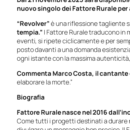
nuovo singolo dei Fattore Rurale per
“Revolver”
è una riflessione tagliente s
tempia.”
I Fattore Rurale traducono in m
eventi, si ripete ciclicamente e per se
posto davanti a una domanda esistenzi
ogni istante con la massima autenticità
Commenta Marco Costa, il cantante d
elaborare la morte.”
Biografia
Fattore Rurale nasce nel 2016 dall’inc
Come tutti i progetti destinati a durare
divulgare un messaggio ben preciso. Il F