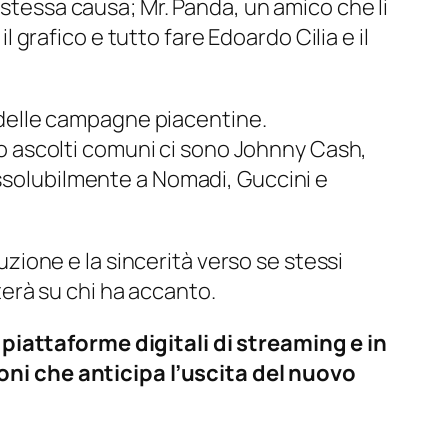
 stessa causa; Mr. Panda, un amico che li
l grafico e tutto fare Edoardo Cilia e il
a delle campagne piacentine.
oro ascolti comuni ci sono Johnny Cash,
issolubilmente a Nomadi, Guccini e
luzione e la sincerità verso se stessi
tterà su chi ha accanto.
 piattaforme digitali di streaming e in
ni che anticipa l’uscita del nuovo