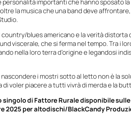
are personalità importanti che hanno sposato la
mi oltre la musica che una band deve affrontare, i
Studio.
a il country/blues americano e la verità distort
ound viscerale, che si ferma nel tempo. Tra i l
ndo nella loro terra d’origine e legandosi ind
; nascondere i mostri sotto al letto non è la so
 di voler piacere a tutti vivrà di merda e la bu
 singolo di Fattore Rurale
disponibile sulle
e 2025 per altodischi/BlackCandy Produzio