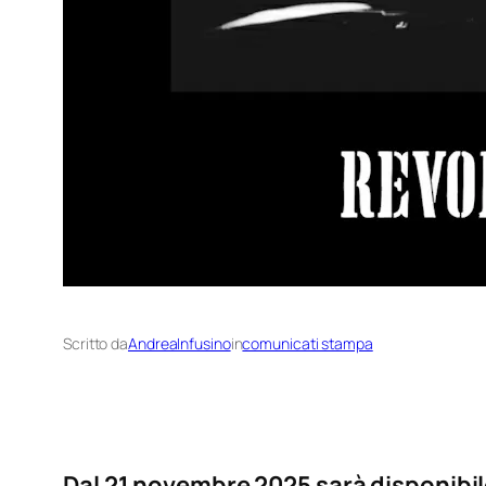
Scritto da
AndreaInfusino
in
comunicati stampa
Dal 21 novembre 2025 sarà disponibile 