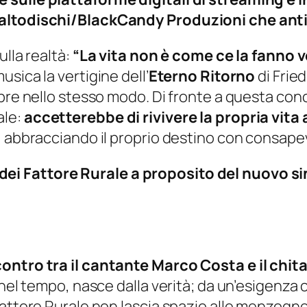
 altodischi/BlackCandy Produzioni che anti
ulla realtà:
“La vita non è come ce la fanno v
usica la vertigine dell’
Eterno Ritorno
di Fried
mpre nello stesso modo. Di fronte a questa con
ale:
accetterebbe di rivivere la propria vita a
, abbracciando il proprio destino con consape
ei Fattore Rurale a proposito del nuovo s
ontro tra il cantante Marco Costa e il chitar
 nel tempo, nasce dalla verità; da un’esigenza 
attore Rurale non lascia spazio alle menzogne e