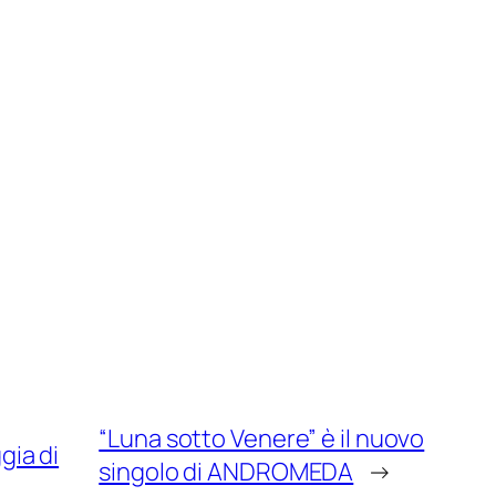
“Luna sotto Venere” è il nuovo
gia di
singolo di ANDROMEDA
→