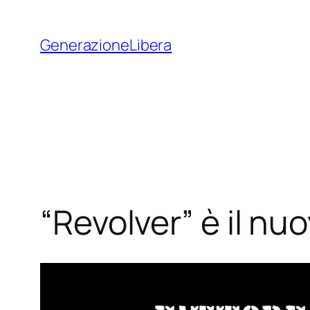
Vai
al
GenerazioneLibera
contenuto
“Revolver” è il nu