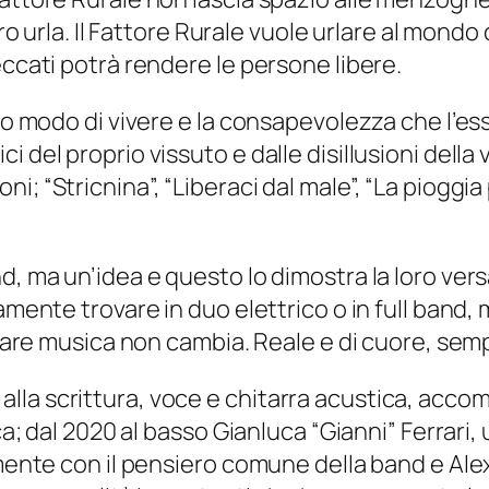
oro urla. Il Fattore Rurale vuole urlare al mondo
eccati potrà rendere le persone libere.
oro modo di vivere e la consapevolezza che l’e
 del proprio vissuto e dalle disillusioni della
; “Stricnina”, “Liberaci dal male”, “La pioggia 
, ma un’idea e questo lo dimostra la loro versa
lamente trovare in duo elettrico o in full band
i fare musica non cambia. Reale e di cuore, sem
la scrittura, voce e chitarra acustica, accom
ica; dal 2020 al basso Gianluca “Gianni” Ferrari
mente con il pensiero comune della band e Alex 