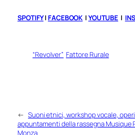
SPOTIFY
|
FACEBOOK
|
YOUTUBE
|
IN
“Revolver”
Fattore Rurale
←
Suoni etnici, workshop vocale, operin
appuntamenti della rassegna Musique Ro
Monza