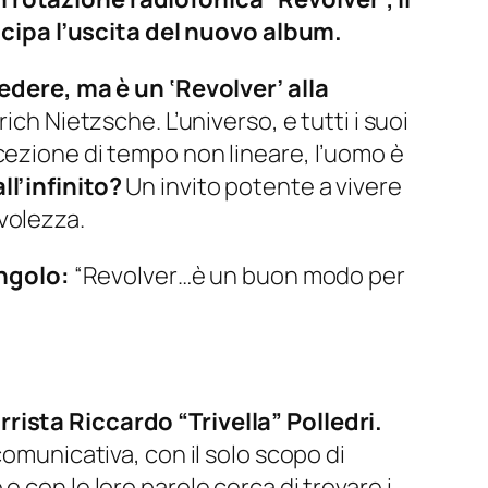
cipa l’uscita del nuovo album.
edere, ma è un ‘Revolver’ alla
rich Nietzsche. L’universo, e tutti i suoi
cezione di tempo non lineare, l’uomo è
ll’infinito?
Un invito potente a vivere
volezza.
ingolo:
“Revolver…è un buon modo per
rista Riccardo “Trivella” Polledri.
comunicativa, con il solo scopo di
 con le loro parole cerca di trovare i