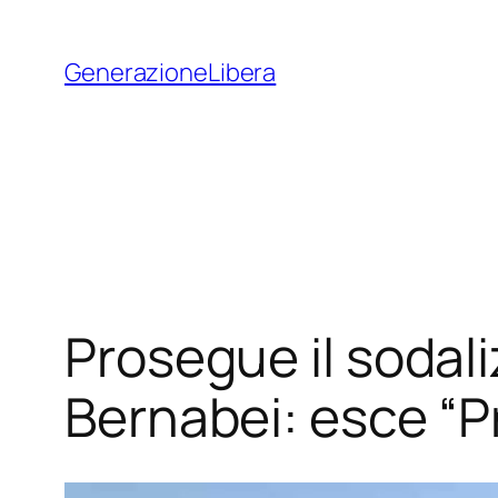
Vai
al
GenerazioneLibera
contenuto
Prosegue il sodaliz
Bernabei: esce “