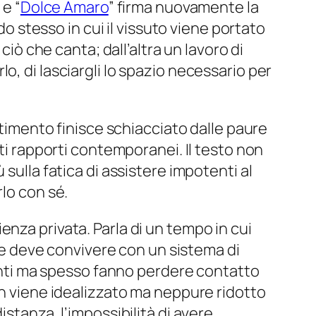
 e “
Dolce Amaro
” firma nuovamente la
do stesso in cui il vissuto viene portato
ciò che canta; dall’altra un lavoro di
o, di lasciargli lo spazio necessario per
ntimento finisce schiacciato dalle paure
lti rapporti contemporanei. Il testo non
sulla fatica di assistere impotenti al
lo con sé.
nza privata. Parla di un tempo in cui
ore deve convivere con un sistema di
avanti ma spesso fanno perdere contatto
on viene idealizzato ma neppure ridotto
stanza, l’impossibilità di avere