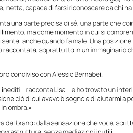
, netta, capace di farsi riconoscere da chi ha 
ta una parte precisa di sé, una parte che coinc
imento, ma come momento in cui si comprende di
i sente, anche quando fa male. Una posizione t
 raccontata, soprattutto in un immaginario che
voro condiviso con Alessio Bernabei.
 inediti – racconta Lisa – e ho trovato un inte
ne ciò di cui avevo bisogno e di aiutarmi a po
 in ombra.»
a del brano: dalla sensazione che voce, scrit
ovrastrutture, senza mediazioni inutili.