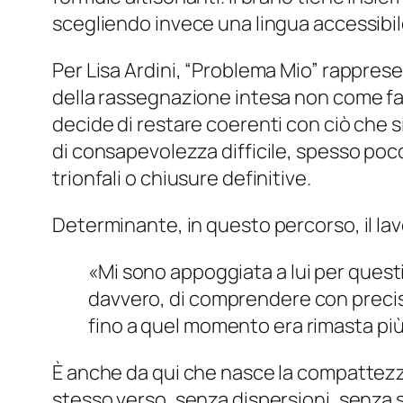
scegliendo invece una lingua accessibile
Per Lisa Ardini, “Problema Mio” rappresen
della rassegnazione intesa non come fall
decide di restare coerenti con ciò che s
di consapevolezza difficile, spesso poco
trionfali o chiusure definitive.
Determinante, in questo percorso, il la
«Mi sono appoggiata a lui per questi
davvero, di comprendere con precisio
fino a quel momento era rimasta più
È anche da qui che nasce la compattezz
stesso verso, senza dispersioni, senza s