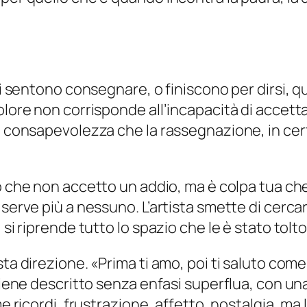
e si sentono consegnare, o finiscono per dirsi
olore non corrisponde all’incapacità di accetta
 consapevolezza che la rassegnazione, in certi 
che non accetto un addio, ma è colpa tua che in
serve più a nessuno. L’artista smette di cercar
si riprende tutto lo spazio che le è stato tolto
sta direzione. «
Prima ti amo, poi ti saluto co
 viene descritto senza enfasi superflua, con un
e ricordi, frustrazione, affetto, nostalgia, ma 