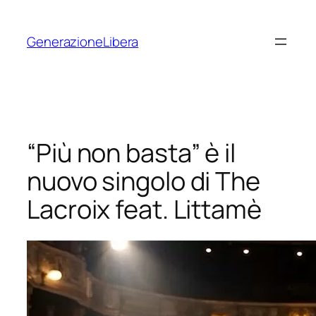
Vai
al
GenerazioneLibera
contenuto
“Più non basta” è il
nuovo singolo di The
Lacroix feat. Littamè