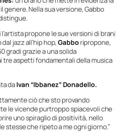
ones:
un brano che mette in evidenza la
il genere. Nella sua versione, Gabbo
distingue.
’artista propone le sue versioni di brani
dal jazz all’hip hop,
Gabbo
ripropone,
0 gradi grazie a una solida
i tre aspetti fondamentali della musica
ata da
Ivan
“Ibbanez”
Donadello.
ttamente ciò che sto provando
iste le vicende purtroppo spiacevoli che
ire uno spiraglio di positività, nello
le stesse che ripeto a me ogni giorno.”