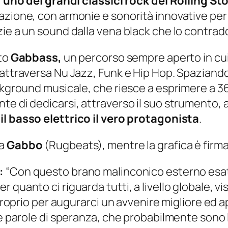
”, uno dei grandi classici rock dei Rolling St
azione, con armonie e sonorità innovative per 
zie a un sound dalla vena black che lo contrad
tto
Gabbass,
un percorso sempre aperto in cui l
attraversa Nu Jazz, Funk e Hip Hop. Spaziando 
ckground musicale, che riesce a esprimere a 36
e di dedicarsi, attraverso il suo strumento, a
o
il
basso elettrico il vero protagonista
.
 a
Gabbo
(Rugbeats), mentre la grafica è firm
:
“Con questo brano malinconico esterno esa
 quanto ci riguarda tutti, a livello globale, v
proprio per augurarci un avvenire migliore ed apr
le parole di speranza, che probabilmente sono 