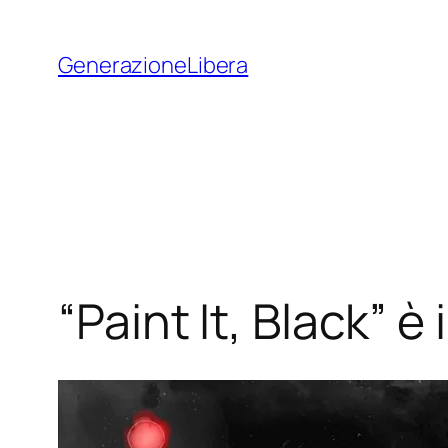
Vai
al
GenerazioneLibera
contenuto
“Paint It, Black” è