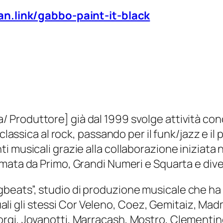
an.link/gabbo-paint-it-black
/ Produttore] già dal 1999 svolge attività con
classica al rock, passando per il funk/jazz e il 
 musicali grazie alla collaborazione iniziata n
ormata da Primo, Grandi Numeri e Squarta e div
beats”, studio di produzione musicale che ha
 quali gli stessi Cor Veleno, Coez, Gemitaiz, Ma
rgi, Jovanotti, Marracash, Mostro, Clementin