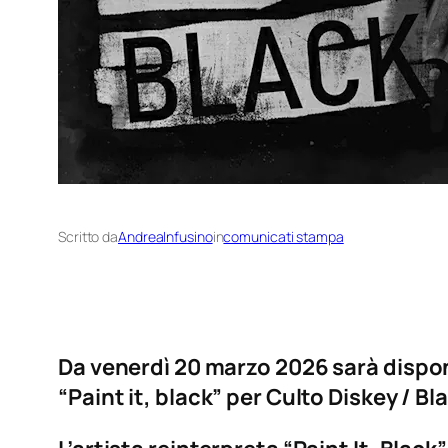
Scritto da
AndreaInfusino
in
comunicati stampa
Da venerdì 20 marzo 2026 sarà disponi
“Paint it, black” per Culto Diskey / 