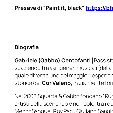
Presave di “Paint it, black”
https://bf
Biografia
Gabriele (Gabbo) Centofanti
[Bassista
spaziando tra vari generi musicali (dalla 
quale diventa uno dei maggiori esponenti
storica dei
Cor Veleno
, inizialmente f
Nel 2008 Squarta & Gabbo fondano ”Rug
artisti della scena rap e non solo, tra i
MezzoSangue, Roy Paci, Giuliano Sangio