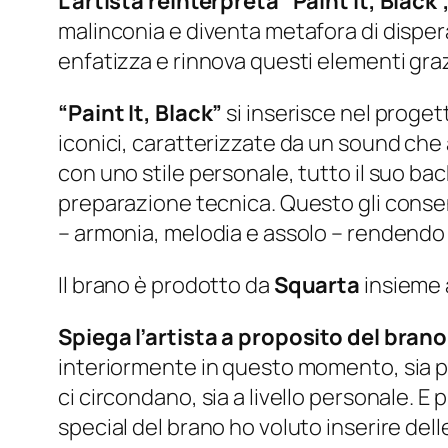
L’artista reinterpreta “Paint It, Black
malinconia e diventa metafora di disper
enfatizza e rinnova questi elementi gra
“Paint It, Black”
si inserisce nel proge
iconici, caratterizzate da un sound che 
con uno stile personale, tutto il suo ba
preparazione tecnica. Questo gli consent
– armonia, melodia e assolo – rendend
Il brano è prodotto da
Squarta
insieme
Spiega l’artista a proposito del brano
interiormente in questo momento, sia per
ci circondano, sia a livello personale. E 
special del brano ho voluto inserire del