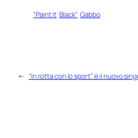
“Paint It
Black”
Gabbo
←
“In rotta con lo sport” è il nuovo sing