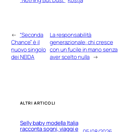
“Nothing But Dust”
Kostja
←
“Seconda
La responsabilità
Chance” è il
generazionale: chi cresce
nuovo singolo
con un fucile in mano senza
dei NEIDA
aver scelto nulla
→
ALTRI ARTICOLI
Selly baby modella Italia
racconta sogni, viaggi e
05/08/2026