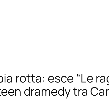
ia rotta: esce “Le r
 teen dramedy tra Ca