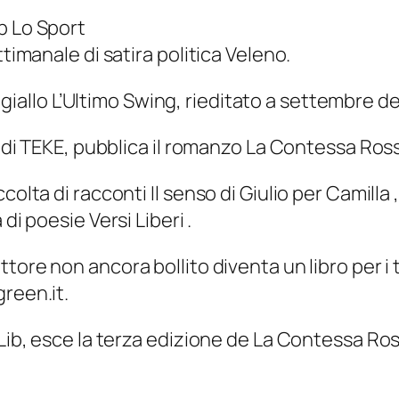
eb
Lo Sport
ttimanale di satira politica
Veleno
.
 giallo
L’Ultimo Swing
, rieditato a settembre del
i di TEKE, pubblica il romanzo
La Contessa Ros
ccolta di racconti
Il senso di Giulio per Camilla
,
a di poesie
Versi Liberi
.
ttore non ancora bollito
diventa un libro per i 
green.it
.
Lib, esce la terza edizione de
La Contessa Ro