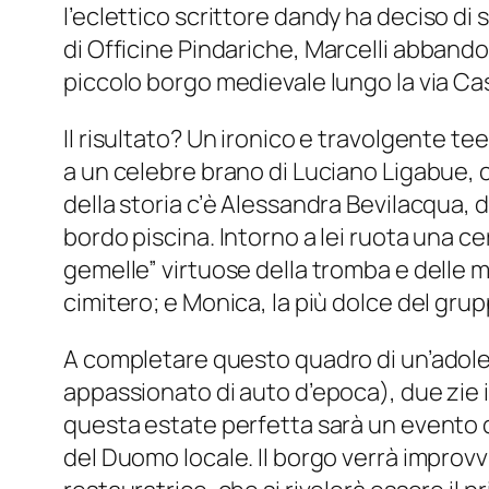
l’eclettico scrittore
dandy
ha deciso di 
di
Officine Pindariche
, Marcelli abbando
piccolo borgo medievale lungo la via Cas
Il risultato? Un ironico e travolgente
tee
a un celebre brano di Luciano Ligabue, c
della storia c’è Alessandra Bevilacqua, d
bordo piscina. Intorno a lei ruota una ce
gemelle” virtuose della tromba e delle mo
cimitero; e Monica, la più dolce del grup
A completare questo quadro di un’adolesc
appassionato di auto d’epoca), due zie 
questa estate perfetta sarà un evento de
del Duomo locale. Il borgo verrà improvv