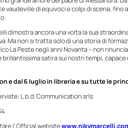
 primo grande amore del padre di Alessandra. Da
nte
vaudeville
di equivoci e colpi di scena, fino
o.
elli dimostra ancora una volta la sua straordin
a. Ma non si tratta solo di una storia di formazi
ico La Peste negli anni Novanta – non rinuncia 
brillantissima satira sui nostri tempi, capace
 dal 6 luglio in libreria e su tutte le prin
terviste: L.b.d. Communication srls
34
tare l’ Official website
www.nikymarcelli.co