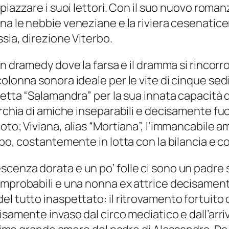
spiazzare i suoi lettori. Con il suo nuovo roma
na le nebbie veneziane e la riviera cesenaticen
sia, direzione Viterbo.
n dramedy
dove la farsa e il dramma si rincorro
olonna sonora ideale per le vite di cinque sedi
etta “Salamandra” per la sua innata capacità di
rchia di amiche inseparabili e decisamente fuor
to; Viviana, alias “Mortiana”, l’immancabile am
po, costantemente in lotta con la bilancia e co
enza dorata e un po’ folle ci sono un padre scr
improbabili e una nonna ex attrice decisamente
l tutto inaspettato: il ritrovamento fortuito d
isamente invaso dal circo mediatico e dall’arri