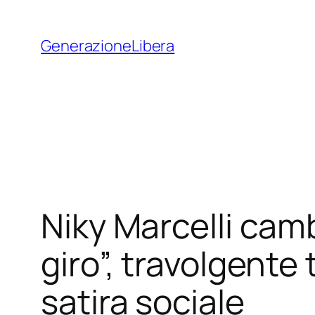
Vai
al
GenerazioneLibera
contenuto
Niky Marcelli camb
giro”, travolgente
satira sociale