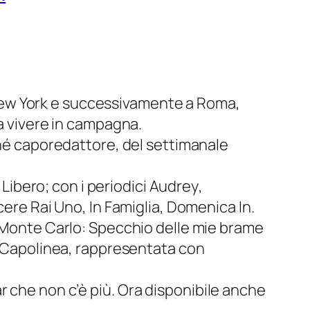
 a New York e successivamente a Roma,
 a vivere in campagna.
ché caporedattore, del settimanale
,
Libero
; con i periodici
Audrey
,
cere Rai Uno
,
In Famiglia
,
Domenica In.
e Monte Carlo:
Specchio delle mie brame
Capolinea
, rappresentata con
r che non c’è più
. Ora disponibile anche