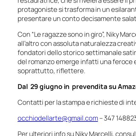
restauratrice, che si rivelerà essere il
protagoniste si trasforma in un esilara
presentare un conto decisamente salat
Con “Le ragazze sono in giro”, Niky Marc
all’altro con assoluta naturalezza creativ
fondatori dello storico settimanale satir
del romanzo emerge infatti una feroce e 
soprattutto, riflettere.
Dal 29 giugno in prevendita su Amazon e
Contatti per la stampa e richieste di in
occhiodellarte@gmail.com
– 347 14882
Per ulteriori info su Niky Marcelli, consul