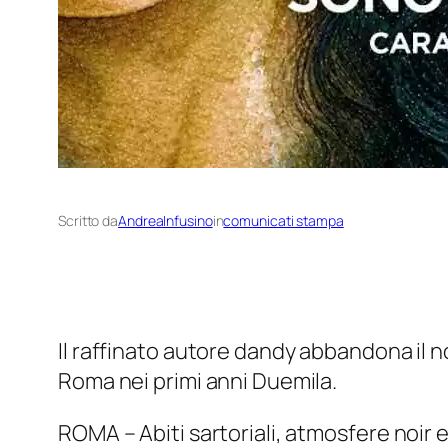
Scritto da
AndreaInfusino
in
comunicati stampa
Il raffinato autore dandy abbandona il n
Roma nei primi anni Duemila.
ROMA – Abiti sartoriali, atmosfere
noir
e