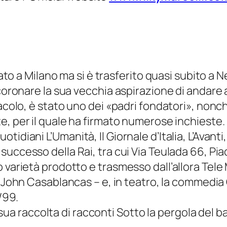
è nato a Milano ma si è trasferito quasi subito
 coronare la sua vecchia aspirazione di andare
tacolo, è stato uno dei «padri fondatori», non
te
, per il quale ha firmato numerose inchieste.
uotidiani
L’Umanità
,
Il Giornale d’Italia
,
L’Avanti
 successo della Rai, tra cui
Via Teulada 66
,
Pia
o varietà prodotto e trasmesso dall’allora Tel
 John Casablancas – e, in teatro, la commedia
/99.
a sua raccolta di racconti
Sotto la pergola del ba