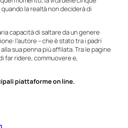
 quel momento, la vita delle cinque
 a quando la realtà non deciderà di
aria capacità di saltare da un genere
one: l’autore – che è stato tra i padri
alla sua penna più affilata. Tra le pagine
 di far ridere, commuovere e,
cipali piattaforme on line.
m