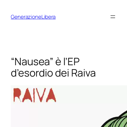
Vai
al
GenerazioneLibera
contenuto
“Nausea” è l’EP
d’esordio dei Raiva