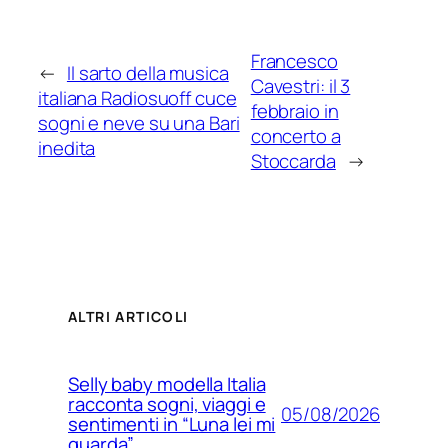
Francesco
←
Il sarto della musica
Cavestri: il 3
italiana Radiosuoff cuce
febbraio in
sogni e neve su una Bari
concerto a
inedita
Stoccarda
→
ALTRI ARTICOLI
Selly baby modella Italia
racconta sogni, viaggi e
05/08/2026
sentimenti in “Luna lei mi
guarda”