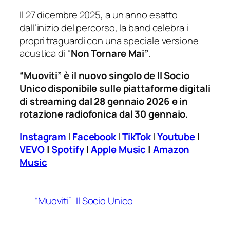
Il 27 dicembre 2025, a un anno esatto
dall’inizio del percorso, la band celebra i
propri traguardi con una speciale versione
acustica di “
Non Tornare Mai”
.
“Muoviti” è il nuovo singolo de Il Socio
Unico disponibile sulle piattaforme digitali
di streaming dal 28 gennaio 2026 e in
rotazione radiofonica dal 30 gennaio.
Instagram
|
Facebook
|
TikTok
|
Youtube
|
VEVO
|
Spotify
|
Apple Music
|
Amazon
Music
“Muoviti”
Il Socio Unico