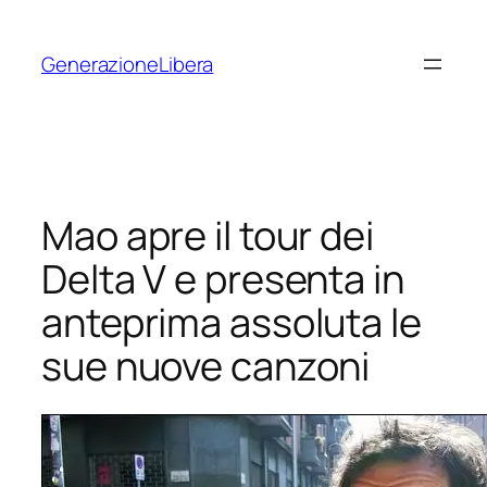
Vai
al
GenerazioneLibera
contenuto
Mao apre il tour dei
Delta V e presenta in
anteprima assoluta le
sue nuove canzoni