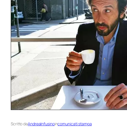
Scritto da
AndreaInfusino
in
comunicati stampa