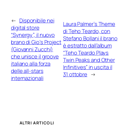
←
Disponibile nei
Laura Palmer’s Theme
digital store
di Teho Teardo, con
“Synergy”, il nuovo
Stefano Bollani il brano
brano di Gio’s Project
è estratto dall’album
(Giovanni Zucchi)
“Teho Teardo Plays
che unisce il groove
Twin Peaks and Other
italiano alla forza
Infinitives” in uscita il
delle all-stars
31 ottobre
→
internazionali
ALTRI ARTICOLI