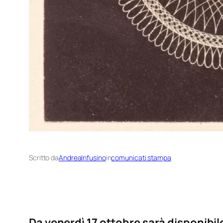
Scritto da
AndreaInfusino
in
comunicati stampa
Da venerdì 17 ottobre sarà disponibile