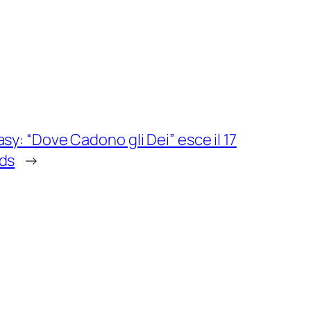
sy: “Dove Cadono gli Dei” esce il 17
rds
→