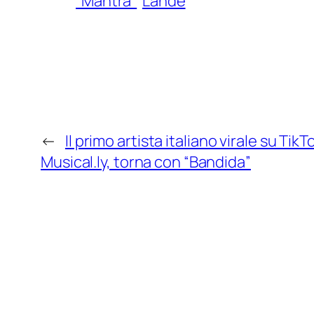
“Mantra”
Lande
←
Il primo artista italiano virale su TikT
Musical.ly, torna con “Bandida”