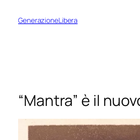
Vai
al
GenerazioneLibera
contenuto
“Mantra” è il nuov