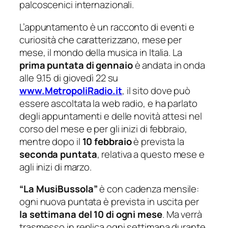
palcoscenici internazionali.
L’appuntamento è un racconto di eventi e
curiosità che caratterizzano, mese per
mese, il mondo della musica in Italia. La
prima puntata di gennaio
è andata in onda
alle 9.15 di giovedì 22 su
www.MetropoliRadio.it
, il sito dove può
essere ascoltata la web radio, e ha parlato
degli appuntamenti e delle novità attesi nel
corso del mese e per gli inizi di febbraio,
mentre dopo il
10 febbraio
è prevista la
seconda puntata
, relativa a questo mese e
agli inizi di marzo.
“La MusiBussola”
è con cadenza mensile:
ogni nuova puntata è prevista in uscita per
la settimana del 10 di ogni mese
. Ma verrà
trasmesso in replica ogni settimana durante