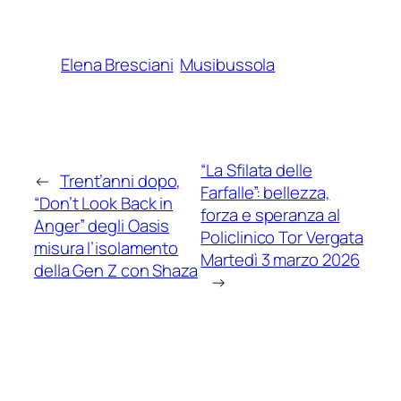
Elena Bresciani
Musibussola
“La Sfilata delle
←
Trent’anni dopo,
Farfalle”: bellezza,
“Don’t Look Back in
forza e speranza al
Anger” degli Oasis
Policlinico Tor Vergata
misura l’isolamento
Martedì 3 marzo 2026
della Gen Z con Shaza
→