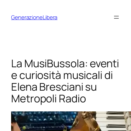
Vai
al
GenerazioneLibera
contenuto
La MusiBussola: eventi
e curiosità musicali di
Elena Bresciani su
Metropoli Radio