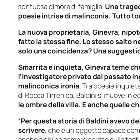
sontuosa dimora di famiglia.
Una traged
poesie intrise di malinconia. Tutto to
La nuova proprietaria, Ginevra, nipot
fatto la stessa fine. Lo stesso salto ne
solo una coincidenza? Una suggestion
Smarrita e inquieta, Ginevra teme che 
l’investigatore privato dal passato 
malinconica ironia
. Tra poesie inquiet
di Rocca Tirrenica, Baldini si muove in equi
le ombre della villa. E anche quelle ch
“
Per questa storia di Baldini avevo de
scrivere
, che è un oggetto capace come 
anche a chi ha sempre scritto sulla tast