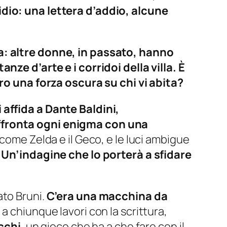
dio: una lettera d’addio, alcune
ta: altre donne, in passato, hanno
nze d’arte e i corridoi della villa. È
 una forza oscura su chi vi abita?
 affida a Dante Baldini,
affronta ogni enigma con una
 come Zelda e il Geco, e le luci ambigue
.
Un’indagine che lo porterà a sfidare
ato Bruni.
C’era una macchina da
a chiunque lavori con la scrittura,
acchi
, un gioco che ha a che fare con il