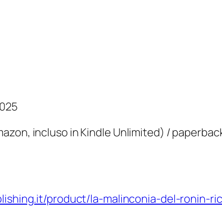
2025
zon, incluso in Kindle Unlimited) / paperback € 
ishing.it/product/la-malinconia-del-ronin-ri