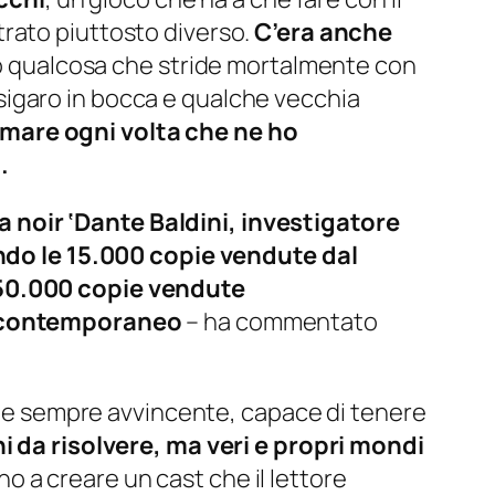
ostrato piuttosto diverso.
C’era anche
to qualcosa che stride mortalmente con
l sigaro in bocca e qualche vecchia
 il mare ogni volta che ne ho
”
.
la noir ‘Dante Baldini, investigatore
rando le 15.000 copie vendute dal
 150.000 copie vendute
no contemporaneo
– ha commentato
te e sempre avvincente, capace di tenere
i da risolvere, ma veri e propri mondi
ono a creare un cast che il lettore