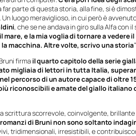
a far parte di questa storia, alla fine, si è dim
. Un luogo meraviglioso, in cui però è avvenu
ldini
, che se ne andava in giro sulla Alfa con i
a il mare, e la mia voglia di tornare a vedere
o la macchina. Altre volte, scrivo una storia
 Bruni firma
il quarto capitolo della serie gial
ato migliaia di lettori in tutta Italia, supe
 nel percorso di un autore capace di oltre
più riconoscibili e amate del giallo italia
na scrittura scorrevole, coinvolgente, brillan
I romanzi di Bruni non sono soltanto indagin
vi, tridimensionali, irresistibili, e contribuisc