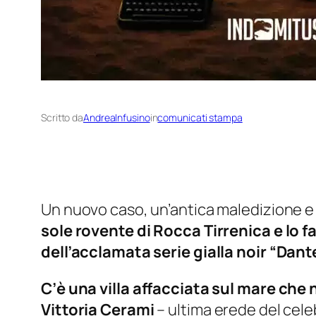
Scritto da
AndreaInfusino
in
comunicati stampa
Un nuovo caso, un’antica maledizione e 
sole rovente di Rocca Tirrenica e lo f
dell’acclamata serie gialla noir “Dant
C’è una villa affacciata sul mare che
Vittoria Cerami
– ultima erede del cele