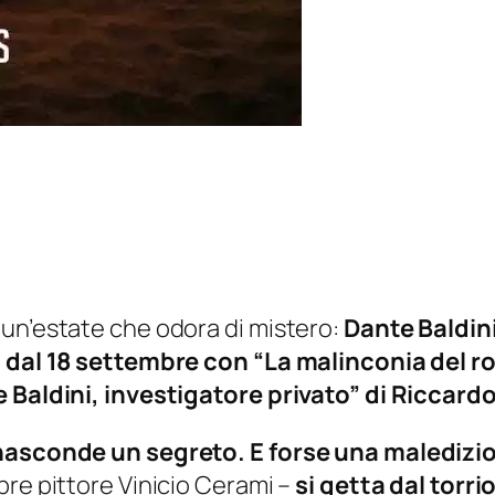
un’estate che odora di mistero:
Dante Baldini 
a dal 18 settembre con “La malinconia del ron
e Baldini, investigatore privato” di Riccar
 nasconde un segreto. E forse una maledizio
bre pittore Vinicio Cerami –
si getta dal torr