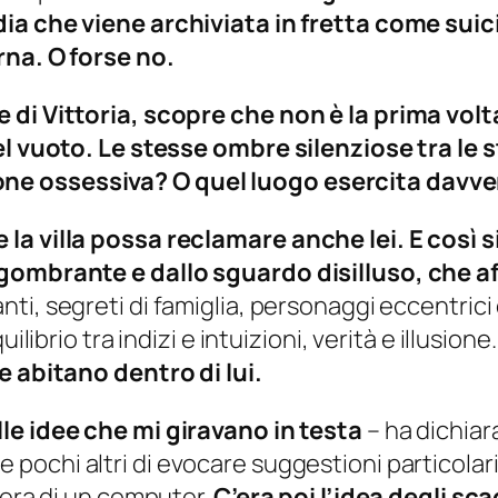
ia che viene archiviata in fretta come suici
rna. O forse no.
e di Vittoria, scopre che non è la prima vol
l vuoto. Le stesse ombre silenziose tra le sta
e ossessiva? O quel luogo esercita davvero
la villa possa reclamare anche lei. E così si
ingombrante e dallo sguardo disilluso, che 
anti, segreti di famiglia, personaggi eccentrici
librio tra indizi e intuizioni, verità e illusione
e abitano dentro di lui.
lle idee che mi giravano in testa
– ha dichiar
pochi altri di evocare suggestioni particolari 
iera di un computer.
C’era poi l’idea degli sc