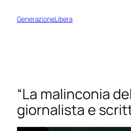
Vai
al
GenerazioneLibera
contenuto
“La malinconia del
giornalista e scri