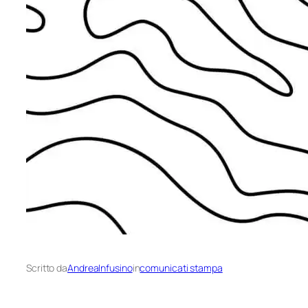
Scritto da
AndreaInfusino
in
comunicati stampa