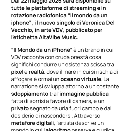
Dal 22 maggio 2026 sarà disponibile su
tutte le piattaforme di streaming e in
rotazione radiofonica “Il mondo da un
iphone” , il nuovo singolo di Veronica Del
Vecchio, in arte VDV, pubblicato per
l’etichetta AltaVibe Music.
“Il Mondo da un iPhone”
è un brano in cui
VDV racconta con cruda onestà cosa
significhi condurre un’esistenza scissa tra
pixel
e
realtà
, dove il mare in cui si rischia di
affogare è ormai un
oceano virtuale
. La
narrazione si sviluppa attorno a un costante
sdoppiamento
tra l’
immagine pubblica
,
fatta di sorrisi a favore di camera, e un
privato
segnato da urla fuori campo e dal
desiderio di nascondersi. Attraverso
metafore digitali
, l’artista descrive un
mondo in cui l’
algoritmo
osserva e giudica,