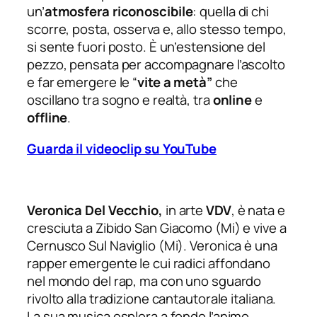
un’
atmosfera riconoscibile
: quella di chi
scorre, posta, osserva e, allo stesso tempo,
si sente fuori posto. È un’estensione del
pezzo, pensata per accompagnare l’ascolto
e far emergere le “
vite a metà”
che
oscillano tra sogno e realtà, tra
online
e
offline
.
Guarda il videoclip su YouTube
Veronica Del Vecchio,
in arte
VDV
, è nata e
cresciuta a
Zibido San Giacomo (Mi) e vive a
Cernusco Sul Naviglio (Mi). Veronica è
una
rapper emergente le cui radici affondano
nel mondo del rap, ma con uno sguardo
rivolto alla tradizione cantautorale italiana.
La sua musica esplora a fondo l’animo