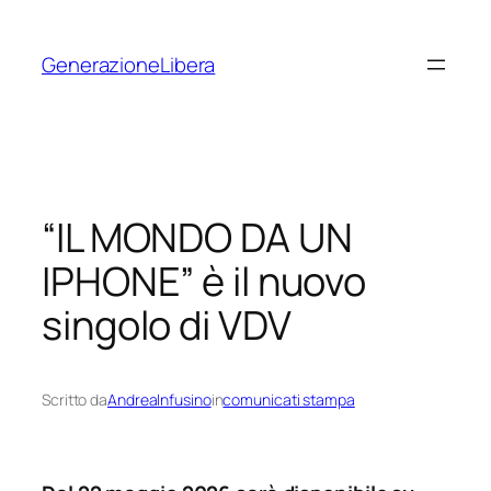
Vai
al
GenerazioneLibera
contenuto
“IL MONDO DA UN
IPHONE” è il nuovo
singolo di VDV
Scritto da
AndreaInfusino
in
comunicati stampa