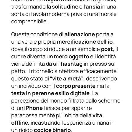
trasformando la
solitudine
e l’
ansia
in una
sorta di favola moderna priva di una morale
comprensibile.
Questa condizione di
alienazione
porta a
una vera e propria
mercificazione dell’io
,
dove il corpo si riduce a un semplice
post
, il
cuore diventa un
mero oggetto
e l’identità
viene definita da un
hashtag
impresso sul
petto. Il ritornello sintetizza efficacemente
questo stato di
“vite a metà”
, descrivendo
un individuo con il
corpo presente
ma la
testa in perenne esilio digitale
. La
percezione del mondo filtrata dallo schermo
di un
iPhone
finisce per apparire
paradossalmente più nitida della
vita
offline
, incastrando l’esperienza umana in
un rigido
codice binario
.