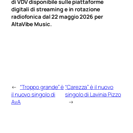
di VDV disponibile sulle piattaforme
digitali di streaming e in rotazione
radiofonica dal 22 maggio 2026 per
Alta
V
ibe Music.
←
“Troppo grande” è
“Carezza” è il nuovo
il nuovo singolo di
singolo di Lavinia Pizzo
AvA
→