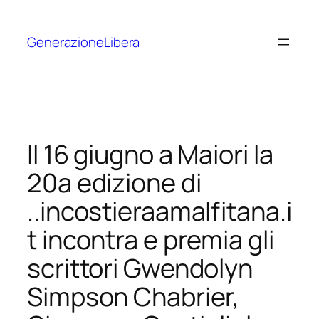
Vai
al
GenerazioneLibera
contenuto
Il 16 giugno a Maiori la
20a edizione di
..incostieraamalfitana.i
t incontra e premia gli
scrittori Gwendolyn
Simpson Chabrier,