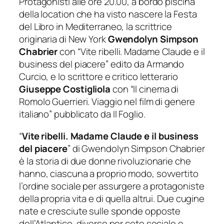
Protagonisti alle ore 20.00, a bordo piscina
della location che ha visto nascere la Festa
del Libro in Mediterraneo, la scrittrice
originaria di New York
Gwendolyn Simpson
Chabrier
con “
Vite ribelli. Madame Claude e il
business del piacere
” edito da Armando
Curcio, e lo scrittore e critico letterario
Giuseppe Costigliola
con “
Il cinema di
Romolo Guerrieri. Viaggio nel film di genere
italiano
” pubblicato da Il Foglio.
“
Vite ribelli. Madame Claude e il business
del piacere
” di Gwendolyn Simpson Chabrier
è la storia di due donne rivoluzionarie che
hanno, ciascuna a proprio modo, sovvertito
l’ordine sociale per assurgere a protagoniste
della propria vita e di quella altrui. Due cugine
nate e cresciute sulle sponde opposte
dell’Atlantico, diverse per ceto sociale e