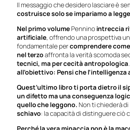
Il messaggio che desidero lasciare è se
costruisce solo se impariamo a legger
Nel primo volume
Pennino
intreccia r
artificiale
, offrendo una prospettiva u
fondamentale per
comprendere come l’IA
nel terzo
affronta la verità scomoda s
tecnici, ma per cecità antropologica
all’obiettivo:
Pensi che l’intelligenza 
Quest’ultimo libro ti porta dietro il
un difetto ma una conseguenza logica
quello che leggono.
Non ti chiederà di
schiavo
: la capacità di distinguere ciò 
Perché la vera minaccia non è la mac