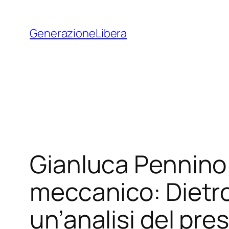
Vai
al
GenerazioneLibera
contenuto
Gianluca Pennino 
meccanico: Dietro i
un’analisi del pre