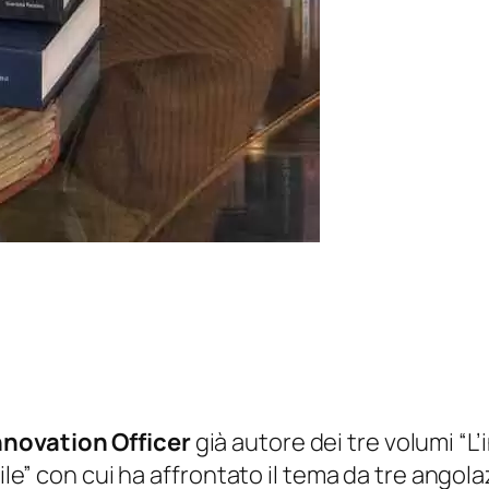
nnovation Officer
già autore dei tre volumi “L’i
bile” con cui ha affrontato il tema da tre angol