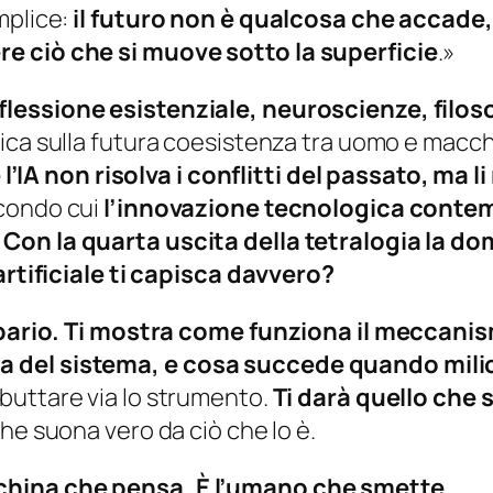
mplice:
il futuro non è qualcosa che accade, 
e ciò che si muove sotto la superficie
.»
iflessione esistenziale, neuroscienze, filos
nica sulla futura coesistenza tra uomo e macc
 non risolva i conflitti del passato, ma li r
econdo cui
l’innovazione tecnologica contemp
.
Con la quarta uscita della tetralogia la d
artificiale ti capisca davvero?
 sipario. Ti mostra come funziona il meccani
 del sistema, e cosa succede quando milio
 buttare via lo strumento.
Ti darà quello che 
che suona vero da ciò che lo è.
china che pensa. È l’umano che smette.