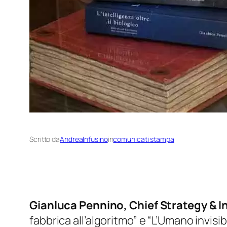
Scritto da
AndreaInfusino
in
comunicati stampa
Gianluca Pennino, Chief Strategy & I
fabbrica all’algoritmo” e “L’Umano invisi