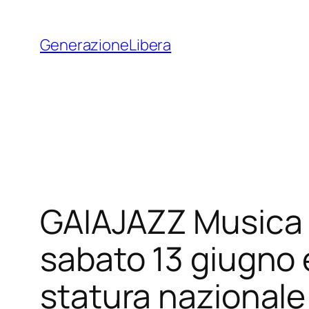
Vai
al
GenerazioneLibera
contenuto
GAIAJAZZ Musica
sabato 13 giugno e
statura nazionale 