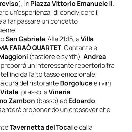
reviso
), in
Piazza Vittorio Emanuele II
.
ere un’esperienza, di condividere il
e a far passare un concetto
sieme.
cio
San Gabriele
. Alle 21:15, a
Villa
MA FARAÒ QUARTET
. Cantante e
Maggioni
(tastiere e synth),
Andrea
 proporrà un interessante repertorio fra
telling
dall’alto tasso emozionale.
 a cura del ristorante
Borgoluce
e i vini
Vitale
, presso la
Vineria
ano Zambon
(basso) ed
Edoardo
 presenterà proponendo un crossover che
ante
Tavernetta del Tocai
e dalla