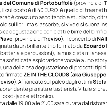
re del Comune di Portobuffolè
(provincia di
T
, il cui costo è di 40 EURO, è quello di trasmett
Faraò è cresciuto ascoltando e studiando, oltr
o sui libri, ma si assorbe, si vive e si suona in
assica degustazione con piatti e birre del birrifi
Piave
, provincia di
Treviso
), il concerto di
NAI
ata da un brillante trio formato da
Edoardo 
batteria e percussioni), la musicista milanese
na sofisticata esplorazione vocale a uno
story
0, una deliziosa degustazione di prodotti tipici
rto firmato
ZE IN THE CLOUDS
(
aka Giuseppe 
reviso
). Affiancato sul palco dagli ottimi
Stef
ntraprendente pianista e tastierista Vitale si
l post-jazz elettronico.
ta dalle 19:00 alle 21:00 sarà curata dal ristor