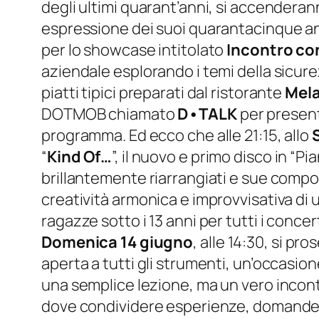
degli ultimi quarant’anni, si accendera
espressione dei suoi quarantacinque anni
per lo showcase intitolato
Incontro co
aziendale esplorando i temi della sicurez
piatti tipici preparati dal ristorante
Mel
DOTMOB chiamato
D•TALK
per present
programma. Ed ecco che alle 21:15, allo
“
Kind Of…
”, il nuovo e primo disco in “
brillantemente riarrangiati e sue composi
creatività armonica e improvvisativa di 
ragazze sotto i 13 anni per tutti i conc
Domenica 14 giugno
, alle 14:30, si pr
aperta a tutti gli strumenti, un’occasio
una semplice lezione, ma un vero incontr
dove condividere esperienze, domande e r