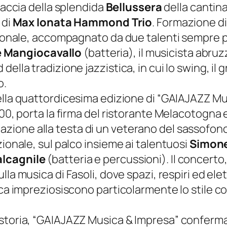
 braccia della splendida
Bellussera
della cantina
 di
Max Ionata Hammond Trio
. Formazione di
azionale, accompagnato da due talenti sempre 
 Mangiocavallo
(batteria), il musicista abru
ella tradizione jazzistica, in cui lo swing, il 
o.
della quattordicesima edizione di “GAIAJAZZ Mu
:00, porta la firma del ristorante Melacotogna 
mazione alla testa di un veterano del sassofono
zionale, sul palco insieme ai talentuosi
Simon
alcagnile
(batteria e percussioni). Il concerto,
lla musica di Fasoli, dove spazi, respiri ed elettr
mica impreziosiscono particolarmente lo stile 
storia, “GAIAJAZZ Musica & Impresa” conferma 