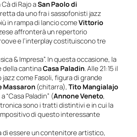
 Cà di Rajo a
San Paolo di
retta da uno fra i sassofonisti jazz
più in rampa di lancio come
Vittorio
zzese affronterà un repertorio
groove e l’interplay costituiscono tre
sica & Impresa”. In questa occasione, la
e della cantina
Casa Paladin
. Alle 21:15 il
 jazz come Fasoli, figura di grande
e Massaron
(chitarra),
Tito Mangialajo
 a “Casa Paladin” (
Annone Veneto
,
onica sono i tratti distintivi e in cui la
compositivo di questo interessante
di essere un contenitore artistico,