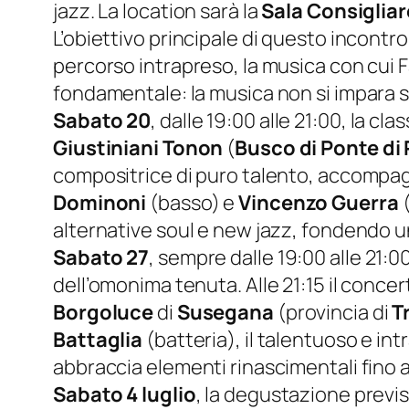
jazz. La location sarà la
Sala Consiglia
L’obiettivo principale di questo incontro
percorso intrapreso, la musica con cui 
fondamentale: la musica non si impara sol
Sabato 20
, dalle 19:00 alle 21:00, la cl
Giustiniani Tonon
(
Busco di Ponte di 
compositrice di puro talento, accompagn
Dominoni
(basso) e
Vincenzo Guerra
(
alternative soul e new jazz, fondendo u
Sabato 27
, sempre dalle 19:00 alle 21:0
dell’omonima tenuta. Alle 21:15 il conce
Borgoluce
di
Susegana
(provincia di
T
Battaglia
(batteria), il talentuoso e i
abbraccia elementi rinascimentali fino a
Sabato 4 luglio
, la degustazione previs