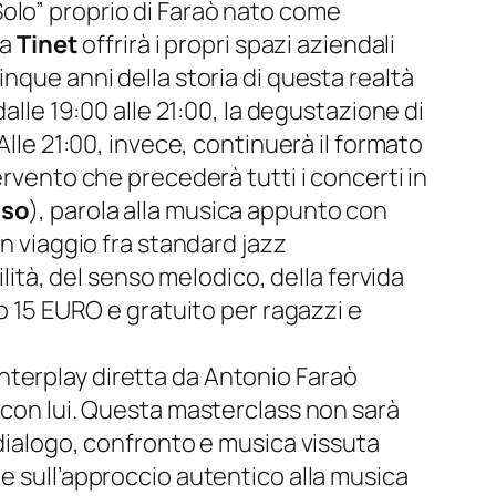
 Solo” proprio di Faraò nato come
da
Tinet
offrirà i propri spazi aziendali
cinque anni della storia di questa realtà
alle 19:00 alle 21:00, la degustazione di
 Alle 21:00, invece, continuerà il formato
tervento che precederà tutti i concerti in
iso
), parola alla musica appunto con
un viaggio fra standard jazz
ilità, del senso melodico, della fervida
to 15 EURO e gratuito per ragazzi e
interplay diretta da Antonio Faraò
a con lui. Questa masterclass non sarà
 dialogo, confronto e musica vissuta
e sull’approccio autentico alla musica