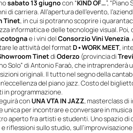
nno
sabato 13 giugno
con “
KIND OF…
”, “Piano
 di carriera. All’apertura dell’evento, l’azien
n Tinet
, in cui si potranno scoprire i quaranta
za informatica e delle tecnologie visual. Poi, d
acotogna
e i vini del
Consorzio Vini Venezia
.
are le attività del format
D•WORK MEET
, in
Showroom Tinet
di
Oderzo
(provincia di
Trev
Piano Solo” di Antonio Faraò, che intraprenderà 
zioni originali. Il tutto nel segno della cantab
un’eccellenza del piano jazz. Costo del bigliet
erti in programmazione.
oseguirà con
UNA VTA IN JAZZ
, masterclass di 
ne unica per incontrare e conversare in music
o aperto fra artisti e studenti. Uno spazio di
iflessioni sullo studio, sull’improvvisazione 