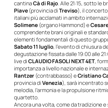
cantina
Cà di Rajo
. Alle 21:15, sotto le
Piave
(provincia di
Treviso
), il concerto
italiani più acclamati in ambito intern
Solimene
(organo Hammond) e
Cesare
comprendente brani originali e standard d
elementi fondamentali di questo grupp
Sabato 11 luglio
, l’evento di chiusura 
degustazione fissata dalle 19:00 alle 21
live di
CLAUDIO FASOLI NEXT 4ET
, for
importanza a livello nazionale e interna
Rantzer
(contrabbasso) e
Cristiano C
provincia di
Venezia
), sarà incentrato su
melodia, l’armonia e la propulsione rit
quartetto.
Ancora una volta, come da tradizione e 