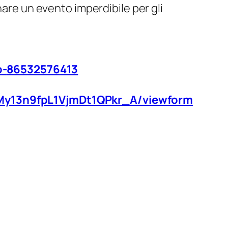
nare un evento imperdibile per gli
b-
86532576413
My13n9fpL1VjmDt1QPkr_A/
viewform