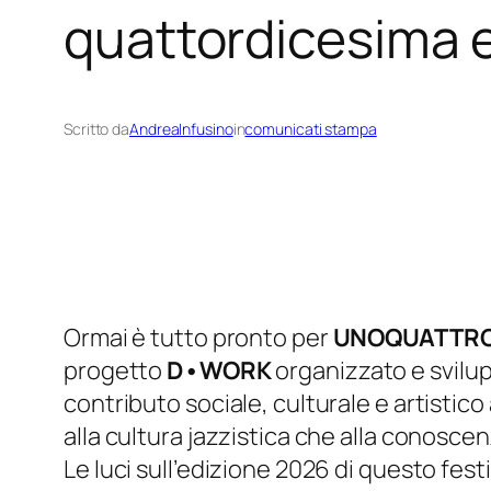
quattordicesima e
Scritto da
AndreaInfusino
in
comunicati stampa
Ormai è tutto pronto per
UNOQUATTR
progetto
D•WORK
organizzato e svilup
contributo sociale, culturale e artistic
alla cultura jazzistica che alla conoscen
Le luci sull’edizione 2026 di questo fest