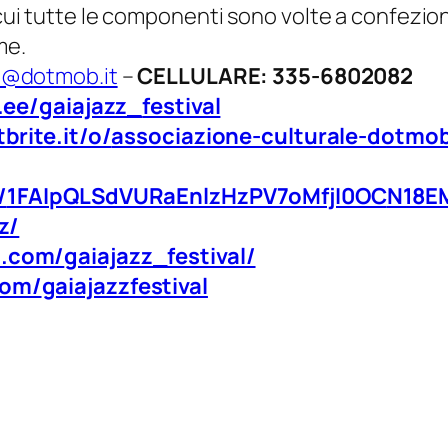
n cui tutte le componenti sono volte a confezio
me.
i@dotmob.it
–
CELLULARE: 335-6802082
r.ee/gaiajazz_
festival
brite.it/o/
associazione-culturale-dotmo
/
1FAIpQLSdVURaEnlzHzPV7oMfjI0OC
N18E
z/
m.com/
gaiajazz_festival/
com/
gaiajazzfestival