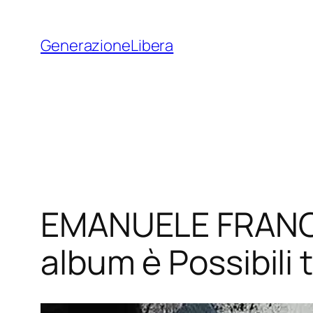
Vai
al
GenerazioneLibera
contenuto
EMANUELE FRANCE
album è Possibili