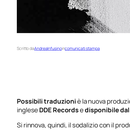
Scritto da
AndreaInfusino
in
comunicati stampa
Possibili traduzioni
è la nuova produz
inglese
DDE Records
e
disponibile dal
Si rinnova, quindi, il sodalizio con il pr