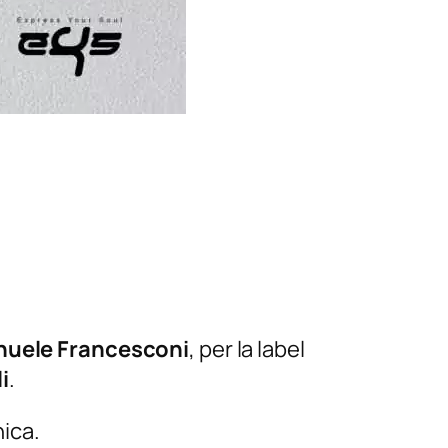
uele Francesconi
, per la label
i
.
nica.