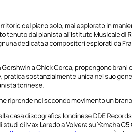
erritorio del piano solo, mai esplorato in man
to tenuto dal pianista all’Istituto Musicale di Ri
gnuna dedicata a compositori esplorati da Fran
a Gershwin a Chick Corea, propongono brani ori
, pratica sostanzialmente unica nel suo gener
nista torinese.
” che riprende nel secondo movimento un bran
lla casa discografica londinese DDE Records,
i studi di Max Laredo a Volvera su Yamaha C5 C