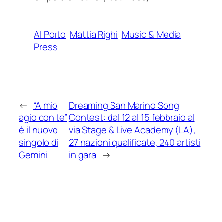
Al Porto
Mattia Righi
Music & Media
Press
←
“A mio
Dreaming San Marino Song
agio con te”
Contest: dal 12 al 15 febbraio al
è il nuovo
via Stage & Live Academy (LA),
singolo di
27 nazioni qualificate, 240 artisti
Gemini
in gara
→