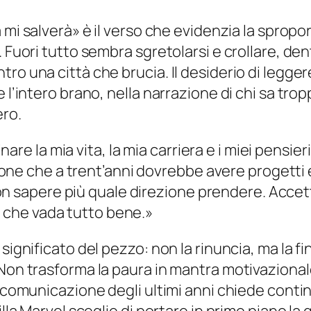
 mi salverà
» è il verso che evidenzia la sprop
 Fuori tutto sembra sgretolarsi e crollare, dent
tro una città che brucia. Il desiderio di legg
e l’intero brano, nella narrazione di chi sa tr
ero.
re la mia vita, la mia carriera e i miei pensieri
ne che a trent’anni dovrebbe avere progetti e
n sapere più quale direzione prendere. Accetta
e che vada tutto bene.»
significato del pezzo: non la rinuncia, ma la fi
Non trasforma la paura in mantra motivazionale
a comunicazione degli ultimi anni chiede conti