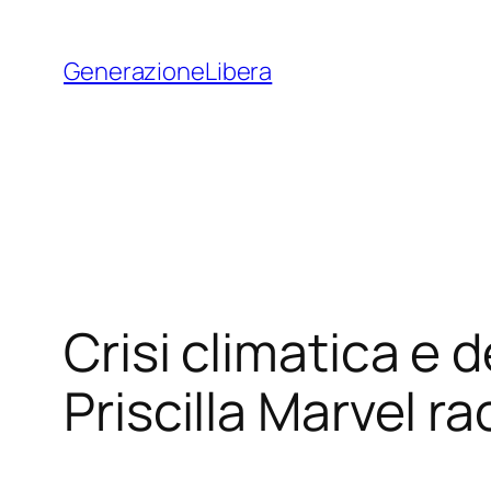
Vai
al
GenerazioneLibera
contenuto
Crisi climatica e d
Priscilla Marvel ra