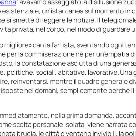
panna
” avevamo assaggiato la disillusione zuc
 esistenziale, un’istantanea sul momento in cu
si smette di leggere le notizie. Il telegiorna
 vita privata, nel corpo, nel modo di guardare u
 migliore
» canta l’artista, sventando ogni te
o né per la commiserazione né per un’empatia d
ttosto, la constatazione asciutta di una gene
, politiche, sociali, abitative, lavorative. Una
gire, reinventarsi, mentre il quadro generale
risposte nel domani, semplicemente perché il
a immediatamente, nella prima domanda, accanto 
ome scelta personale isolata, viene narrata c
neta brucia, le città diventano invivibili, la po