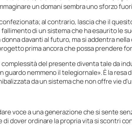
 immaginare un domani sembra uno sforzo fuor
confezionata; al contrario, lascia che il quesi
 il fallimento di un sistema che ha esaurito le s
na donna davanti al futuro, ma si addentra nella
progetto prima ancora che possa prendere fo
a, la complessità del presente diventa tale da i
non guardo nemmeno il telegiornale
». È la resa 
nibalizzata da un sistema che non offre vie d’us
are voce a una generazione che si sente senza
di dover ordinare la propria vita si scontri co