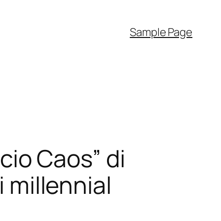
Sample Page
icio Caos” di
i millennial