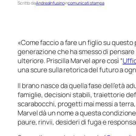
Scritto da
AndreaInfusino
in
comunicati stampa
«
Come faccio a fare un figlio su quest
generazione che ha smesso di pensare a
ulteriore. Priscilla Marvel apre così “
Uffi
una scure sulla retorica del futuro a ogn
Il brano nasce da quella fase dell’età ad
famiglie, decisioni stabili, traiettorie d
scarabocchi, progetti mai messi a terra, 
Marvel dà un nome a questa condizione: 
paure, rinvii, desideri di fuga e responsa