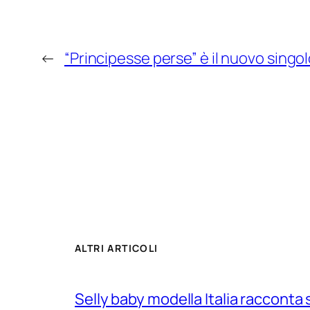
←
“Principesse perse” è il nuovo sing
ALTRI ARTICOLI
Selly baby modella Italia racconta 