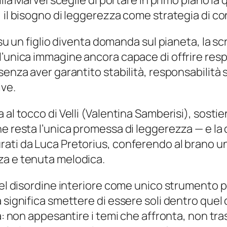
lla Marvel sceglie di portare in primo piano la 
, il bisogno di leggerezza come strategia di c
 su un figlio diventa domanda sul pianeta, la sc
unica immagine ancora capace di offrire respiro
 senza aver garantito stabilità, responsabilit
ive.
al tocco di Velli (Valentina Samberisi), sostien
he resta l’unica promessa di leggerezza — e l
rati da Luca Pretorius, conferendo al brano u
za e tenuta melodica.
del disordine interiore come unico strumento p
 significa smettere di essere soli dentro quel
à: non appesantire i temi che affronta, non tra