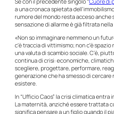
Se con il precedente singolo “
Cuore di 
a una cronaca spietata dell’immobilismo
rumore del mondo resta acceso anche se 
sensazione di allarme è già filtrata nella
«
Non so immaginare nemmeno un futuro
c’è traccia di vittimismo; non c’è spazi
una valuta di scambio sociale. C’è, piu
continua di crisi: economiche, climatiche
scegliere, progettare, performare, rea
generazione che ha smesso di cercare 
esistere.
In “Ufficio Caos” la crisi climatica entr
La maternità, anziché essere trattata c
significa pensare a un figlio quando il pia