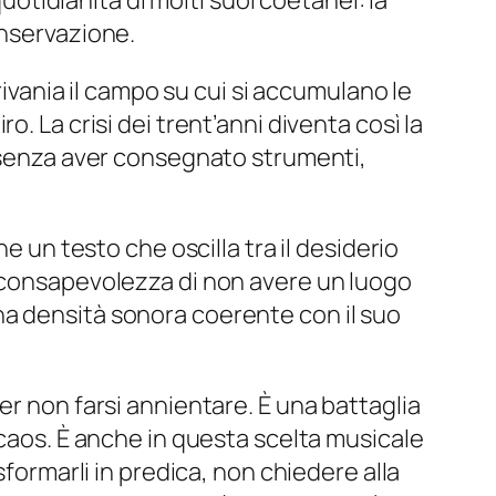
quotidianità di molti suoi coetanei: la
onservazione.
rivania il campo su cui si accumulano le
. La crisi dei trent’anni diventa così la
à senza aver consegnato strumenti,
e un testo che oscilla tra il desiderio
a consapevolezza di non avere un luogo
na densità sonora coerente con il suo
er non farsi annientare. È una battaglia
 caos. È anche in questa scelta musicale
sformarli in predica, non chiedere alla