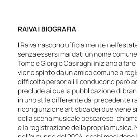
RAIVA | BIOGRAFIA
I Raiva nascono ufficialmente nell’estat
senza essersi mai dati un nome comune 
Tomo e Giorgio Casiraghi iniziano a far
viene spinto da un amico comune a regis
difficoltà personali li conducono però a
preclude ai due la pubblicazione di brani
in uno stile differente dal precedente 
ricongiunzione artistica dei due viene si
della scena musicale pescarese, chiamat
e la registrazione della propria musica.
nell’autunno del 2024, pochi mesi dopo 