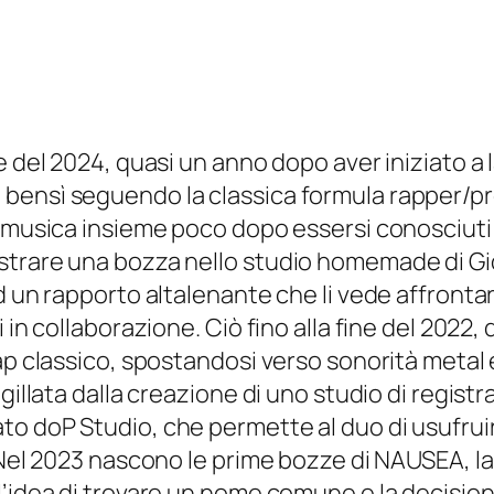
e del 2024, quasi un anno dopo aver iniziato a 
bensì seguendo la classica formula rapper/pr
e musica insieme poco dopo essersi conosciuti 
trare una bozza nello studio homemade di Gio
d un rapporto altalenante che li vede affrontar
 in collaborazione. Ciò fino alla fine del 2022,
rap classico, spostandosi verso sonorità meta
gillata dalla creazione di uno studio di registr
o doP Studio, che permette al duo di usufruir
 Nel 2023 nascono le prime bozze di NAUSEA, la
l’idea di trovare un nome comune e la decision