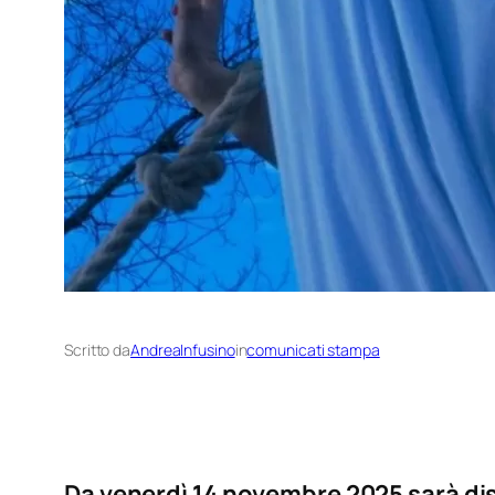
Scritto da
AndreaInfusino
in
comunicati stampa
Da venerdì 14 novembre 2025 sarà disp