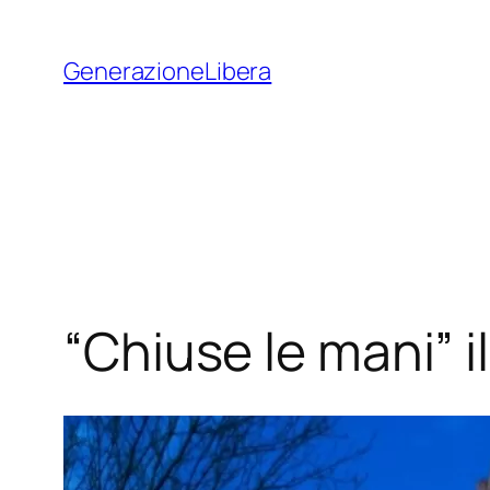
Vai
al
GenerazioneLibera
contenuto
“Chiuse le mani” i