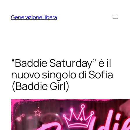
Vai
al
GenerazioneLibera
contenuto
“Baddie Saturday” è il
nuovo singolo di Sofia
(Baddie Girl)