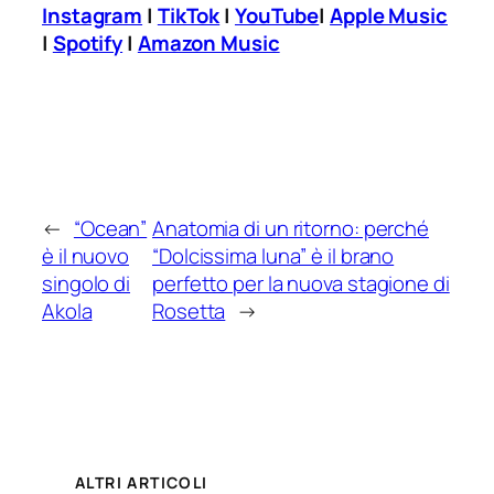
Instagram
|
TikTok
|
YouTube
|
Apple Music
|
Spotify
|
Amazon Music
←
“Ocean”
Anatomia di un ritorno: perché
è il nuovo
“Dolcissima luna” è il brano
singolo di
perfetto per la nuova stagione di
Akola
Rosetta
→
ALTRI ARTICOLI