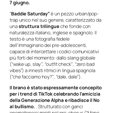
7 giugno.
“
Baddie Saturday”
è un pezzo urban/pop-
trap unico nel suo genere, caratterizzato da
una
struttura trilingue
che fonde con
naturalezza italiano, inglese e spagnolo. Il
testo è una fotografia fedele
dell’immaginario dei pre-adolescenti,
capace di intercettare i codici comunicativi
più forti del momento: dallo slang globale
(
“wake up, slay”
,
“outfit check”
,
“zero bad
vibes”
) a innesti ritmici in lingua spagnola
(
“che facciamo hoy?”
,
“dale, dale”
).
Il brano è stato espressamente concepito
p
er i trend di TikTok celebrando l’amicizia
della Generazione Alpha e ribadisce il No
al bullismo.
. Strutturato con ganci
onomatopeici mirati nel pre-chorus (
“Mano