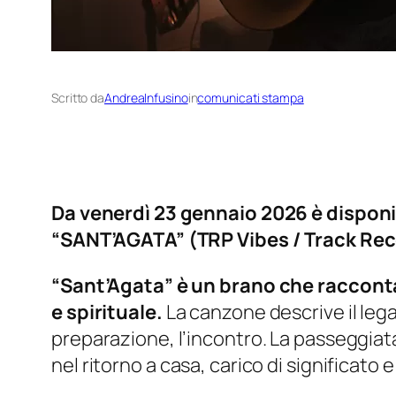
Scritto da
AndreaInfusino
in
comunicati stampa
Da venerdì 23 gennaio 2026 è disponib
“SANT’AGATA” (TRP Vibes / Track Re
“Sant’Agata” è un brano che racconta
e spirituale.
La canzone descrive il lega
preparazione, l’incontro. La passeggiata
nel ritorno a casa, carico di significato