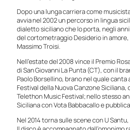
Dopo una lunga carriera come musicista e
avvia nel 2002 un percorso in lingua sici
dialetto siciliano che lo porta, negli a
del cortometraggio Desiderio in amore, v
Massimo Troisi.
Nell’estate del 2008 vince il Premio Rosa
di San Giovanni La Punta (CT), con il br
Paolo Borsellino, brano nel quale canta
Festival della Nuova Canzone Siciliana, c
Telethon Music Festival; nello stesso a
Siciliana con Vota Babbacallo e pubblica i
Nel 2014 torna sulle scene con U Santu,
Il disco è accompagnato dall’omonimo r