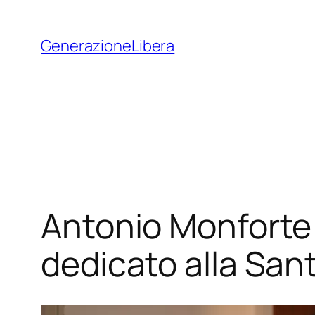
Vai
al
GenerazioneLibera
contenuto
Antonio Monforte:
dedicato alla San