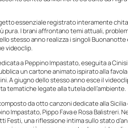
getto essenziale registrato interamente chitar
ù pura. I brani affrontano temi attuali, problem
Nello stesso anno realizza i singoli Buonanotte 
e videoclip.
dicata a Peppino Impastato, eseguita a Cinis
ubblica un cartone animato ispirato alla favola
ini. A giugno dello stesso anno esce il videocli
onta tematiche legate alla tutela dell’ambiente.
 composto da otto canzoni dedicate alla Sicilia
pino Impastato, Pippo Fava e Rosa Balistreri. N
tti Festi, una riflessione intima sullo stato d’an