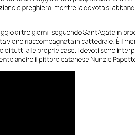
itazione e preghiera, mentre la devota si abba
aggio di tre giorni, seguendo Sant’Agata in pro
anta viene riaccompagnata in cattedrale. È il m
o di tutti alle proprie case. I devoti sono inter
ente anche il pittore catanese Nunzio Papotto