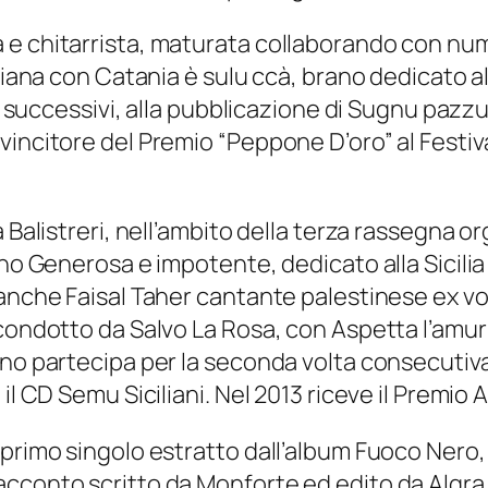
 chitarrista, maturata collaborando con numero
liana con Catania è sulu ccà, brano dedicato al
nni successivi, alla pubblicazione di Sugnu pa
incitore del Premio “Peppone D’oro” al Festival
 Balistreri, nell’ambito della terza rassegna o
ano Generosa e impotente, dedicato alla Sicilia
 anche Faisal Taher cantante palestinese ex vo
ondotto da Salvo La Rosa, con Aspetta l’amuri. 
nno partecipa per la seconda volta consecutiva
l CD Semu Siciliani. Nel 2013 riceve il Premio A
 primo singolo estratto dall’album Fuoco Nero,
acconto scritto da Monforte ed edito da Algra