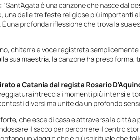
:
“Sant’Agata è una canzone che nasce dal des
, una delle tre feste religiose più importanti a
e. È una profonda riflessione che trova la sua 
no, chitarra e voce registrata semplicemente 
lla sua maestria, la canzone ha preso forma, t
, girato a Catania dal regista Rosario D’Aqui
eggiatura intreccia i momenti più intensi e to
contesti diversi ma unite da un profondo senso
orte, che esce di casa e attraversa la città a pi
 indossare il sacco per percorrere il centro st
ntano un viaggio che è più spirituale che folkl