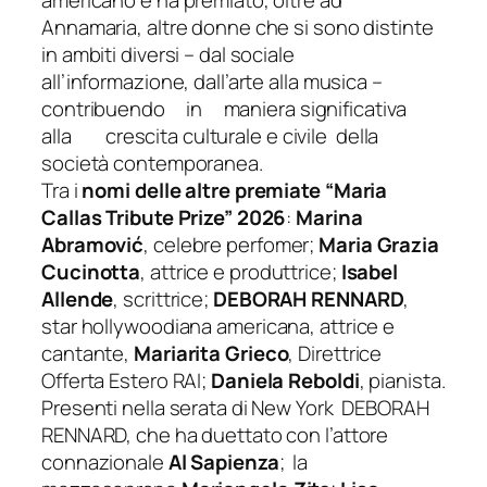
americano e ha premiato, oltre ad
Annamaria, altre donne che si sono distinte
in ambiti diversi – dal sociale
all’informazione, dall’arte alla musica –
contribuendo in maniera significativa
alla crescita culturale e civile della
società contemporanea.
Tra i
nomi delle altre premiate “Maria
Callas Tribute Prize” 2026
:
Marina
Abramović
,
celebre perfomer
;
Maria Grazia
Cucinotta
,
attrice e produttrice
;
Isabel
Allende
,
scrittrice
;
DEBORAH RENNARD
,
star hollywoodiana
americana, attrice
e
cantante
,
Mariarita Grieco
,
Direttrice
Offerta Estero RAI
;
Daniela Reboldi
,
pianista
.
Presenti nella serata di New York DEBORAH
RENNARD, che ha duettato con l’attore
connazionale
Al
Sapienza
; la