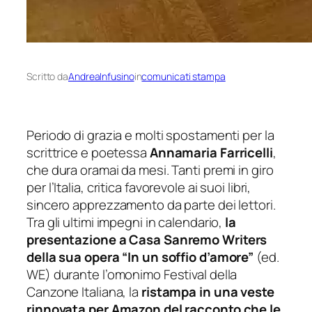
Scritto da
AndreaInfusino
in
comunicati stampa
Periodo di grazia e molti spostamenti per la
scrittrice e poetessa
Annamaria Farricelli
,
che dura oramai da mesi. Tanti premi in giro
per l’Italia, critica favorevole ai suoi libri,
sincero apprezzamento da parte dei lettori.
Tra gli ultimi impegni in calendario,
la
presentazione a Casa Sanremo Writers
della sua opera “In un soffio d’amore”
(ed.
WE) durante l’omonimo Festival della
Canzone Italiana, la
ristampa in una veste
rinnovata per Amazon del racconto che le