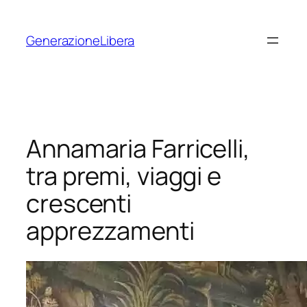
Vai
al
GenerazioneLibera
contenuto
Annamaria Farricelli,
tra premi, viaggi e
crescenti
apprezzamenti