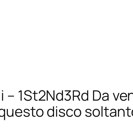
i – 1St2Nd3Rd Da ven
 questo disco soltant