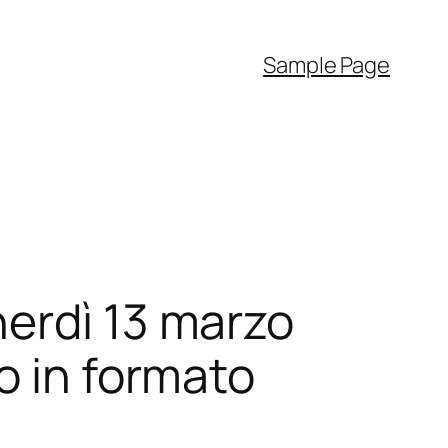
Sample Page
erdì 13 marzo
o in formato