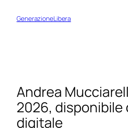
Vai
al
GenerazioneLibera
contenuto
Andrea Mucciarell
2026, disponibile
digitale