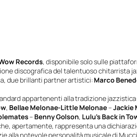
Wow Records
, disponibile solo sulle piattafo
ione discografica del talentuoso chitarrista j
, due brillanti partner artistici:
Marco Bened
tandard appartenenti alla tradizione jazzistica
ow
,
Bellae Melonae-Little Melonae
–
Jackie
blemates
–
Benny Golson
,
Lulu’s Back in
To
 che, apertamente, rappresenta una dichiarazio
e alla notevole personalità musicale di Mucciar