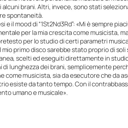
i alcuni brani. Altri, invece, sono stati selezio
ore spontaneità.
si e il mood di “1St2Nd3Rd”: «
Mi è sempre piaci
damentale per la mia crescita come musicista,
 pretesto per lo studio di certi parametri musi
l mio primo disco sarebbe stato proprio di soli s
tanea, scelti ed eseguiti direttamente in studi
mini di lunghezza dei brani, semplicemente perc
e come musicista, sia da esecutore che da asc
 trio esiste da tanto tempo. Con il contrabbass
mento umano e musicale
».