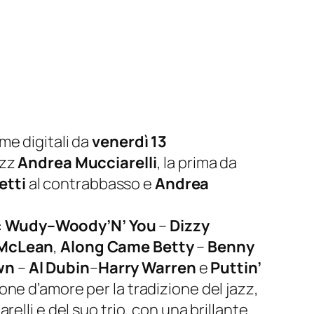
rme digitali da
venerdì 13
azz
Andrea Mucciarelli
, la prima da
etti
al contrabbasso e
Andrea
:
Wudy–Woody’N’ You
–
Dizzy
 McLean
,
Along Came Betty
–
Benny
wn
–
Al Dubin
–
Harry Warren
e
Puttin’
ne d’amore per la tradizione del jazz,
elli e del suo trio, con una brillante