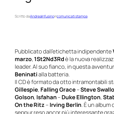
Scritto da
AndreaInfusino
in
comunicati stampa
Pubblicato dall’etichetta indipendente
marzo
,
1St2Nd3Rd
è la nuova realizzaz
leader. Al suo fianco, in questa avventura
Beninati
alla batteria.
Il CD è formato da otto intramontabili s
Gillespie
,
Falling Grace
–
Steve Swall
Golson
,
Isfahan
–
Duke Ellington
,
Sta
On the Ritz
–
Irving Berlin
. È un album
seppur reso ancor più interessante grazi