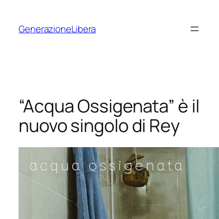
Vai
al
GenerazioneLibera
contenuto
“Acqua Ossigenata” è il
nuovo singolo di Rey