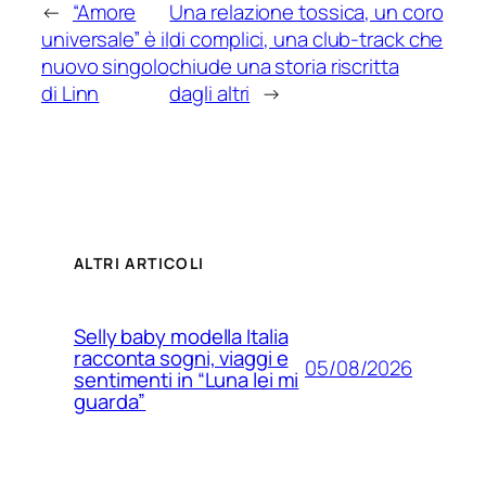
←
“Amore
Una relazione tossica, un coro
universale” è il
di complici, una club-track che
nuovo singolo
chiude una storia riscritta
di Linn
dagli altri
→
ALTRI ARTICOLI
Selly baby modella Italia
racconta sogni, viaggi e
05/08/2026
sentimenti in “Luna lei mi
guarda”