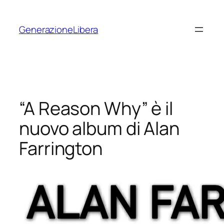
Vai
al
GenerazioneLibera
contenuto
“A Reason Why” è il
nuovo album di Alan
Farrington