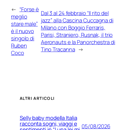
←
“Forse è
Dal 3 al 24 febbraio “Il rito del
meglio
jazz” alla Cascina Cuccagna di
stare male”
Milano con Boggio Ferraris,
è il nuovo
Parisi, Straniero, Rusnak, il trio
singolo di
Aeronauts e la Panorchestra di
Ruben
Tino Tracanna
→
Coco
ALTRI ARTICOLI
Selly baby modella Italia
racconta sogni, viaggi e
05/08/2026
sentimenti in “Luna lei mi