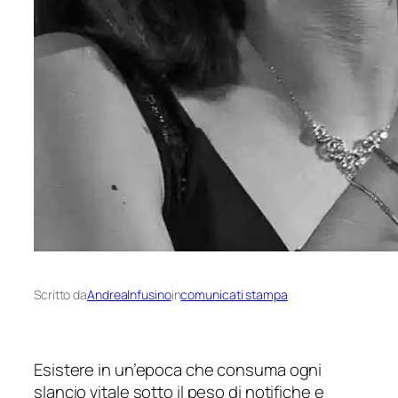
Scritto da
AndreaInfusino
in
comunicati stampa
Esistere in un’epoca che consuma ogni
slancio vitale sotto il peso di notifiche e