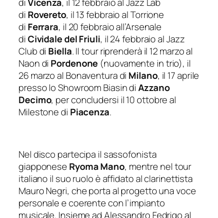
di
Vicenza
, il 12 febbraio al Jazz Lab
di
Rovereto
, il 13 febbraio al Torrione
di
Ferrara
, il 20 febbraio all’Arsenale
di
Cividale del Friuli
, il 24 febbraio al Jazz
Club di
Biella
. Il tour riprenderà il 12 marzo al
Naon di
Pordenone
(nuovamente in trio), il
26 marzo al Bonaventura di
Milano
, il 17 aprile
presso lo Showroom Biasin di
Azzano
Decimo
, per concludersi il 10 ottobre al
Milestone di
Piacenza
.
Nel disco partecipa il sassofonista
giapponese
Ryoma Mano
, mentre nel tour
italiano il suo ruolo è affidato al clarinettista
Mauro Negri, che porta al progetto una voce
personale e coerente con l’impianto
musicale. Insieme ad Alessandro Fedrigo al