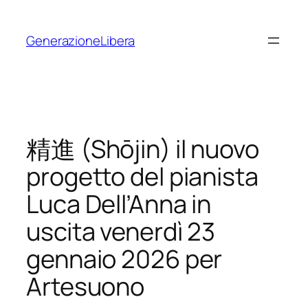
Vai
al
GenerazioneLibera
contenuto
精進 (Shōjin) il nuovo
progetto del pianista
Luca Dell’Anna in
uscita venerdì 23
gennaio 2026 per
Artesuono