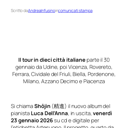
Scritto da
AndreaInfusino
in
comunicati stampa
Il tour in dieci città italiane
parte il 30
gennaio da Udine, poi Vicenza, Rovereto,
Ferrara, Cividale del Friuli, Biella, Pordenone,
Milano, Azzano Decimo e Piacenza
Si chiama
Shōjin
(
精進
) il nuovo album del
pianista
Luca Dell’Anna
, in uscita,
venerdì
23 gennaio 2026
su cd e digitale per
l’etichetta Artesuono. Il progetto, quarto da