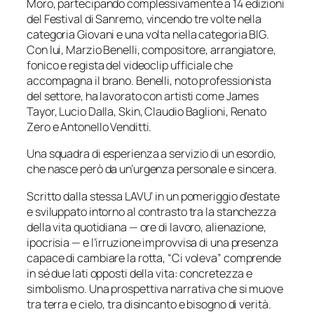
Moro, partecipando complessivamente a 14 edizioni
del
Festival di Sanremo
, vincendo tre volte nella
categoria
Giovani
e una volta nella categoria
BIG
.
Con lui, Marzio Benelli, compositore, arrangiatore,
fonico e regista del videoclip ufficiale che
accompagna il brano. Benelli, noto professionista
del settore, ha lavorato con artisti come James
Tayor, Lucio Dalla, Skin, Claudio Baglioni, Renato
Zero e Antonello Venditti.
Una squadra di esperienza a servizio di un esordio,
che nasce però da un’urgenza personale e sincera.
Scritto dalla stessa LAVU’ in un pomeriggio d’estate
e sviluppato intorno al contrasto tra la stanchezza
della vita quotidiana — ore di lavoro, alienazione,
ipocrisia — e l’irruzione improvvisa di una presenza
capace di cambiare la rotta, “Ci voleva” comprende
in sé due lati opposti della vita: concretezza e
simbolismo. Una prospettiva narrativa che si muove
tra terra e cielo, tra disincanto e bisogno di verità.