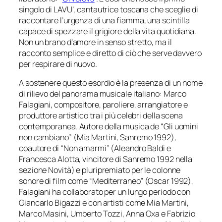
singolo di LAVU’, cantautrice toscana che sceglie di
raccontare l’urgenza di una fiamma, una scintilla
capace di spezzare il grigiore della vita quotidiana.
Non un brano d’amore in senso stretto, ma il
racconto semplice e diretto di ciò che serve davvero
per respirare di nuovo.
A sostenere questo esordio è la presenza di un nome
di rilievo del panorama musicale italiano: Marco
Falagiani, compositore, paroliere, arrangiatore e
produttore artistico tra i più celebri della scena
contemporanea. Autore della musica de “Gli uomini
non cambiano” (Mia Martini,
Sanremo
1992),
coautore di “Non amarmi” (Aleandro Baldi e
Francesca Alotta, vincitore di
Sanremo
1992 nella
sezione Novità) e pluripremiato per le colonne
sonore di film come “Mediterraneo” (Oscar 1992),
Falagiani ha collaborato per un lungo periodo con
Giancarlo Bigazzi e con artisti come Mia Martini,
Marco Masini, Umberto Tozzi, Anna Oxa e Fabrizio