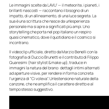
Le immagini scelte da LAVU’ — il meteorite, i pianeti, i
brillanti nascosti — raccontano il bisogno di un
impatto, di un allineamento, di una luce segreta. La
sua è una scrittura che nasce da un’esperienza
personale ma si apre a significati più ampi. Uno
storytelling che porta nel pop italiano un respiro
quasi cinematico, dove il quotidiano e il cosmico si
incontrano.
Il videoclip ufficiale, diretto da Marzio Benelli con la
fotografia di Duccio Brunetti e il contributo di Filippo
Quaresimi (hair stylist & make up), traduce in
immagini la natura del brano: dettagli intimi alternati
ad aperture visive, per rendere in forma concreta
l’urgenza di “Ci voleva”. Un’estensione naturale della
canzone, che ne amplifica il carattere diretto e al
tempo stesso suggestivo.