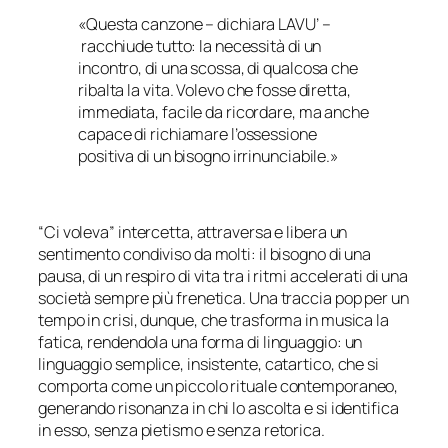
«Questa canzone – dichiara LAVU’ –
racchiude tutto: la necessità di un
incontro, di una scossa, di qualcosa che
ribalta la vita. Volevo che fosse diretta,
immediata, facile da ricordare, ma anche
capace di richiamare l’ossessione
positiva di un bisogno irrinunciabile.»
“Ci voleva” intercetta, attraversa e libera un
sentimento condiviso da molti: il bisogno di una
pausa, di un respiro di vita tra i ritmi accelerati di una
società sempre più frenetica. Una traccia pop per un
tempo in crisi, dunque, che trasforma in musica la
fatica, rendendola una forma di linguaggio: un
linguaggio semplice, insistente, catartico, che si
comporta come un piccolo rituale contemporaneo,
generando risonanza in chi lo ascolta e si identifica
in esso, senza pietismo e senza retorica.