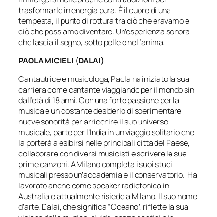
trasformarle in energia pura. È il cuore di una
tempesta, il punto di rottura tra ciò che eravamo e
ciò che possiamo diventare. Un’esperienza sonora
che lascia il segno, sotto pelle e nell’anima.
PAOLA MICIELI (DALAI)
Cantautrice e musicologa, Paola ha iniziato la sua
carriera come cantante viaggiando per il mondo sin
dall’età di 18 anni. Con una forte passione per la
musica e un costante desiderio di sperimentare
nuove sonorità per arricchire il suo universo
musicale, parte per l’India in un viaggio solitario che
la porterà a esibirsi nelle principali città del Paese,
collaborare con diversi musicisti e scrivere le sue
prime canzoni. A Milano completa i suoi studi
musicali presso un’accademia e il conservatorio. Ha
lavorato anche come speaker radiofonica in
Australia e attualmente risiede a Milano. Il suo nome
d’arte, Dalai, che significa “Oceano”, riflette la sua