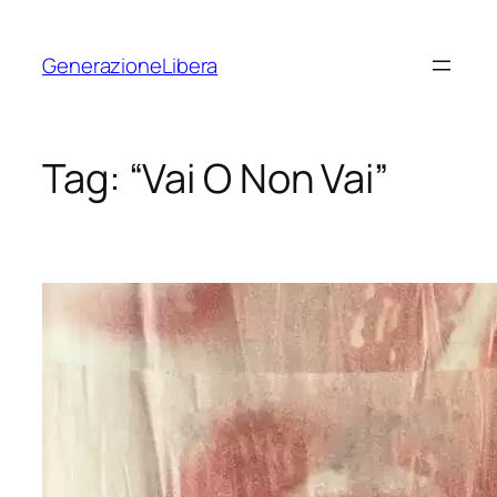
Vai
al
GenerazioneLibera
contenuto
Tag:
“Vai O Non Vai”