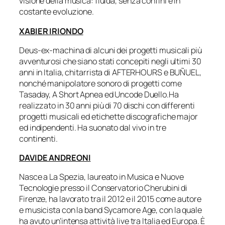
visione della musica: fluida, senza confini e in
costante evoluzione.
XABIER IRIONDO
Deus-ex-machina di alcuni dei progetti musicali più
avventurosi che siano stati concepiti negli ultimi 30
anni in Italia, chitarrista di AFTERHOURS e BUÑUEL,
nonché manipolatore sonoro di progetti come
Tasaday, A Short Apnea ed Uncode Duello.Ha
realizzato in 30 anni più di 70 dischi con differenti
progetti musicali ed etichette discografiche major
ed indipendenti. Ha suonato dal vivo in tre
continenti.
DAVIDE ANDREONI
Nasce a La Spezia, laureato in Musica e Nuove
Tecnologie presso il Conservatorio Cherubini di
Firenze, ha lavorato tra il 2012 e il 2015 come autore
e musicista con la band Sycamore Age, con la quale
ha avuto un’intensa attività live tra Italia ed Europa. È