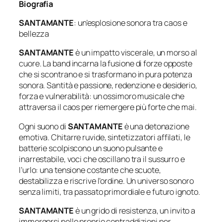
Biografia
SANTAMANTE
: un’esplosione sonora tra caos e
bellezza
SANTAMANTE
è un impatto viscerale, un morso al
cuore. La band incarna la fusione di forze opposte
che si scontrano e si trasformano in pura potenza
sonora. Santità e passione, redenzione e desiderio,
forza e vulnerabilità: un ossimoro musicale che
attraversa il caos per riemergere più forte che mai.
Ogni suono di
SANTAMANTE
è una detonazione
emotiva. Chitarre ruvide, sintetizzatori affilati, le
batterie scolpiscono un suono pulsante e
inarrestabile, voci che oscillano tra il sussurro e
l’urlo: una tensione costante che scuote,
destabilizza e riscrive l’ordine. Un universo sonoro
senza limiti, tra passato primordiale e futuro ignoto.
SANTAMANTE
è un grido di resistenza, un invito a
immergersi nelle proprie contraddizioni per