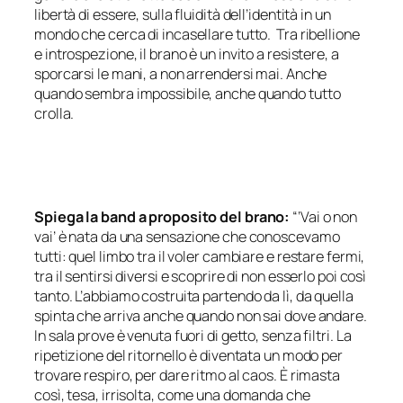
libertà di essere, sulla fluidità dell’identità in un
mondo che cerca di incasellare tutto. Tra ribellione
e introspezione, il brano è un invito a resistere, a
sporcarsi le mani, a non arrendersi mai. Anche
quando sembra impossibile, anche quando tutto
crolla.
Spiega la band a proposito del brano:
“‘Vai o non
vai’ è nata da una sensazione che conoscevamo
tutti: quel limbo tra il voler cambiare e restare fermi,
tra il sentirsi diversi e scoprire di non esserlo poi così
tanto. L’abbiamo costruita partendo da lì, da quella
spinta che arriva anche quando non sai dove andare.
In sala prove è venuta fuori di getto, senza filtri. La
ripetizione del ritornello è diventata un modo per
trovare respiro, per dare ritmo al caos. È rimasta
così, tesa, irrisolta, come una domanda che