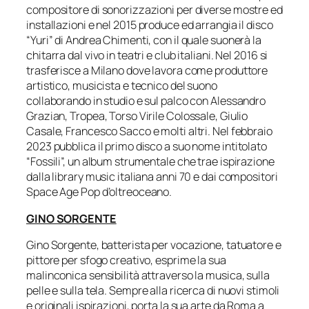
compositore di sonorizzazioni per diverse mostre ed
installazioni e nel 2015 produce ed arrangia il disco
“Yuri” di Andrea Chimenti, con il quale suonerà la
chitarra dal vivo in teatri e club italiani. Nel 2016 si
trasferisce a Milano dove lavora come produttore
artistico, musicista e tecnico del suono
collaborando in studio e sul palco con Alessandro
Grazian, Tropea, Torso Virile Colossale, Giulio
Casale, Francesco Sacco e molti altri. Nel febbraio
2023 pubblica il primo disco a suo nome intitolato
“Fossili”, un album strumentale che trae ispirazione
dalla library music italiana anni 70 e dai compositori
Space Age Pop d’oltreoceano.
GINO SORGENTE
Gino Sorgente, batterista per vocazione, tatuatore e
pittore per sfogo creativo, esprime la sua
malinconica sensibilità attraverso la musica, sulla
pelle e sulla tela. Sempre alla ricerca di nuovi stimoli
e originali ispirazioni, porta la sua arte da Roma a