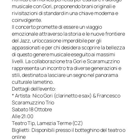
musicale con Gori, proponendo brani originali e
rivisitazioni di standard in una chiave moderna e
coinvolgente.
Il concerto promette di essere un viaggio
emozionale attraverso la storia e le nuove frontiere
del Jazz, un’occasione imperdibile per gli
appassionati e per chi desidera scoprire la bellezza
di questo genere musicale eseguito ai massimi
livelli. La collaborazione tra Gori e Scaramuzzino
rappresenta un incontro tra diverse generazioni e
stili, destinato a lasciare un segno nel panorama
culturale lametino.
Dettagli dell’evento:
* Artista: Nico Gori (clarinetto e sax) & Francesco
Scaramuzzino Trio
Sabato 18 Ottobre
Alle 21:00
Teatro Tip, Lamezia Terme (CZ)
Biglietti: Disponibili presso il botteghino del teatro o
online