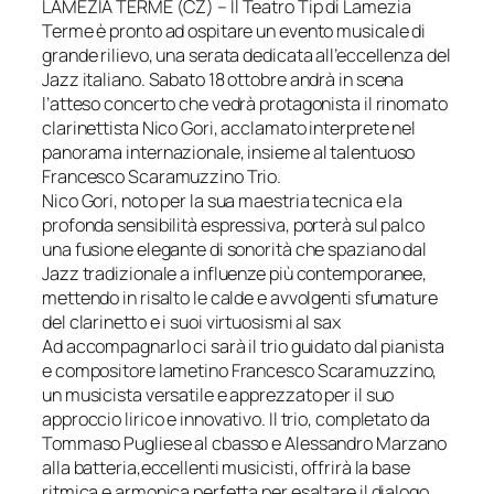
LAMEZIA TERME (CZ) – Il Teatro Tip di Lamezia
Terme è pronto ad ospitare un evento musicale di
grande rilievo, una serata dedicata all’eccellenza del
Jazz italiano. Sabato 18 ottobre andrà in scena
l’atteso concerto che vedrà protagonista il rinomato
clarinettista Nico Gori, acclamato interprete nel
panorama internazionale, insieme al talentuoso
Francesco Scaramuzzino Trio.
Nico Gori, noto per la sua maestria tecnica e la
profonda sensibilità espressiva, porterà sul palco
una fusione elegante di sonorità che spaziano dal
Jazz tradizionale a influenze più contemporanee,
mettendo in risalto le calde e avvolgenti sfumature
del clarinetto e i suoi virtuosismi al sax
Ad accompagnarlo ci sarà il trio guidato dal pianista
e compositore lametino Francesco Scaramuzzino,
un musicista versatile e apprezzato per il suo
approccio lirico e innovativo. Il trio, completato da
Tommaso Pugliese al cbasso e Alessandro Marzano
alla batteria,eccellenti musicisti, offrirà la base
ritmica e armonica perfetta per esaltare il dialogo