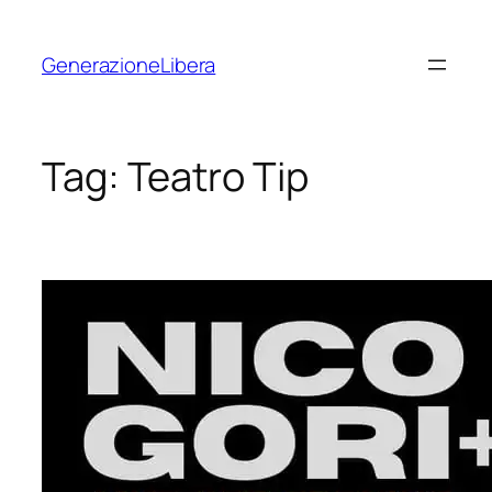
Vai
al
GenerazioneLibera
contenuto
Tag:
Teatro Tip