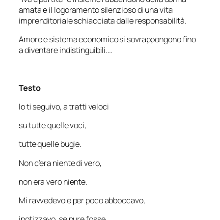
amata e il logoramento silenzioso di una vita
imprenditoriale schiacciata dalle responsabilità.
Amore e sistema economico si sovrappongono fino
a diventare indistinguibili.…
Testo
Io ti seguivo, a tratti veloci
su tutte quelle voci,
tutte quelle bugie.
Non c’era niente di vero,
non era vero niente.
Mi ravvedevo e per poco abboccavo,
ipotizzavo, se pure fosse,