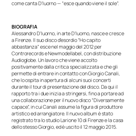
come canta D’Iuorno — “esce quando viene il sole”.
BIOGRAFIA
Alessandro D’Iuorno, in arte D’Iuorno, nasce e cresce
a Firenze. Il suo disco d’esordio “Ho capito
abbastanza” esce nel maggio del 2012 per
Controrecords e Newmodellabel, con distribuzione
Audioglobe. Un lavoro che viene accolto
positivamente dalla critica specializzata e che gli
permette di entrare in contatto con Giorgio Canali,
che lo ospita in apertura di alcuni suoi concerti
durante il tour di presentazione del disco. Da qui il
rapporto tra i due inizia a stringersi, fino a portare ad
una collaborazione per il nuovo disco “Diversamente
capace”, in cui Canali assume la figura di produttore
artistico ed arrangiatore. Il nuovo album è stato
registrato tra lo studio Larione 10 di Firenze e la casa
dello stesso Giorgio, ed è uscito il 12 maggio 2015.