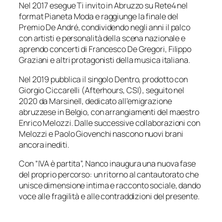
Nel 2017 esegue Ti invito in Abruzzo su Rete4 nel
format Pianeta Moda e raggiunge la finale del
Premio De André, condividendo negli anni il palco
con artisti e personalità della scena nazionale e
aprendo concerti di Francesco De Gregori, Filippo
Graziani e altri protagonisti della musica italiana.
Nel 2019 pubblica il singolo Dentro, prodotto con
Giorgio Ciccarelli (Afterhours, CSI), seguito nel
2020 da Marsinell, dedicato all’emigrazione
abruzzese in Belgio, con arrangiamenti del maestro
Enrico Melozzi. Dalle successive collaborazioni con
Melozzi e Paolo Giovenchi nascono nuovi brani
ancora inediti.
Con “IVA è partita”, Nanco inaugura una nuova fase
del proprio percorso: un ritorno al cantautorato che
unisce dimensione intima e racconto sociale, dando
voce alle fragilità e alle contraddizioni del presente.