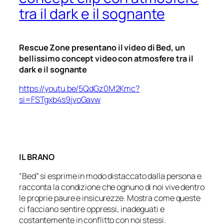
tra il dark e il sognante
Rescue Zone presentano il video di Bed, un
bellissimo concept video con atmosfere tra il
dark e il sognante
https://youtu.be/5QdGz0M2Kmc?
si=FSTgxb4s9jvoGavw
IL BRANO
“Bed” si esprime in modo distaccato dalla persona e
racconta la condizione che ognuno di noi vive dentro
le proprie paure e insicurezze. Mostra come queste
ci facciano sentire oppressi, inadeguati e
costantemente in conflitto con noi stessi.