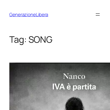
Vai
al
GenerazioneLibera
contenuto
Tag:
SONG