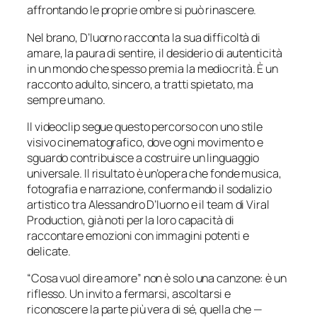
affrontando le proprie ombre si può rinascere.
Nel brano, D’Iuorno racconta la sua difficoltà di
amare, la paura di sentire, il desiderio di autenticità
in un mondo che spesso premia la mediocrità. È un
racconto adulto, sincero, a tratti spietato, ma
sempre umano.
Il videoclip segue questo percorso con uno stile
visivo cinematografico, dove ogni movimento e
sguardo contribuisce a costruire un linguaggio
universale. Il risultato è un’opera che fonde musica,
fotografia e narrazione, confermando il sodalizio
artistico tra Alessandro D’Iuorno e il team di Viral
Production, già noti per la loro capacità di
raccontare emozioni con immagini potenti e
delicate.
“Cosa vuol dire amore” non è solo una canzone: è un
riflesso. Un invito a fermarsi, ascoltarsi e
riconoscere la parte più vera di sé, quella che —