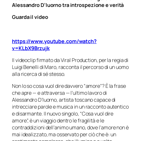
Alessandro D’Iuorno tra introspezione e verità
Guarda il video
https://www.youtube.com/watch?
v=KLbX9Brzujk
Il videoclip firmato da Viral Production, per la regia di
Luigi Benelli di Maro, racconta il percorso di un uomo
alla ricerca di sé stesso.
Non lo so cosa vuol dire davvero “amore”? È la frase
che apre — e attraversa — l’ultimo lavoro di
Alessandro D’Iuorno, artista toscano capace di
intrecciare parole e musica in un racconto autentico
e disarmante. Il nuovo singolo, “Cosa vuol dire
amore”, è un viaggio dentro le fragilità e le
contraddizioni dell’animo umano, dove l’amore non è
mai idealizzato, ma osservato per ciò che è: un