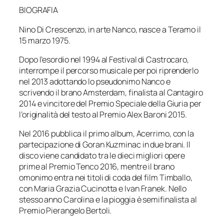
BIOGRAFIA
Nino Di Crescenzo, in arte Nanco, nasce a Teramo il
15 marzo 1975.
Dopo l’esordio nel 1994 al Festival di Castrocaro,
interrompe il percorso musicale per poi riprenderlo
nel 2013 adottando lo pseudonimo Nanco e
scrivendo il brano Amsterdam, finalista al Cantagiro
2014 e vincitore del Premio Speciale della Giuria per
l’originalità del testo al Premio Alex Baroni 2015.
Nel 2016 pubblica il primo album, Acerrimo, con la
partecipazione di Goran Kuzminac in due brani. Il
disco viene candidato tra le dieci migliori opere
prime al Premio Tenco 2016, mentre il brano
omonimo entra nei titoli di coda del film Timballo,
con Maria Grazia Cucinotta e Ivan Franek. Nello
stesso anno Carolina e la pioggia è semifinalista al
Premio Pierangelo Bertoli.