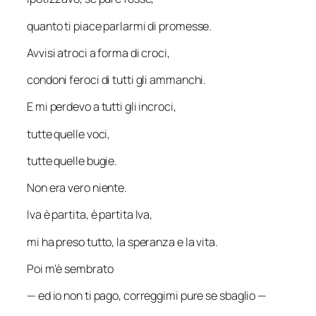
quanto ti piace parlarmi di promesse.
Avvisi atroci a forma di croci,
condoni feroci di tutti gli ammanchi.
E mi perdevo a tutti gli incroci,
tutte quelle voci,
tutte quelle bugie.
Non era vero niente.
Iva è partita, è partita Iva,
mi ha preso tutto, la speranza e la vita.
Poi m’è sembrato
— ed io non ti pago, correggimi pure se sbaglio —