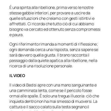
È una spinta alla ribellione, prima verso le nostre
stesse gabbie interiori, per provare a uscire da
quelle situazioni che creiamo con gesti istintivi e
affrettati. Ci ricorda che tutto ciò di cui abbiamo
bisogno va cercato ed ottenuto senza compromessi
e paura.
Ogni riferimento rimanda a momenti di riflessione;
ogni domanda cerca una risposta, senza sapere se
sarà davvero quella giusta. Il brano racconta il
passaggio dalla quiete apatica alla ribellione, nella
ricerca di una risoluzione personale.
IL VIDEO
Il video di Bed si apre con una mano sanguinante e
una camminata lenta, come se il pericolo fosse
ormai alle spalle. È solo una tregua illusoria: ciò che
inquieta dentro non ha mai smesso di muoversi. La
cattura e il sacco calato sulla testa segnano il