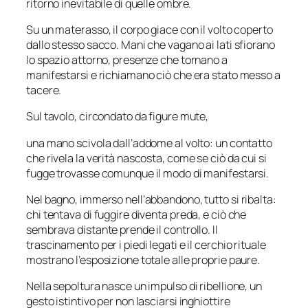
ritorno inevitabile di quelle ombre.
Su un materasso, il corpo giace con il volto coperto
dallo stesso sacco. Mani che vagano ai lati sfiorano
lo spazio attorno, presenze che tornano a
manifestarsi e richiamano ciò che era stato messo a
tacere.
Sul tavolo, circondato da figure mute,
una mano scivola dall’addome al volto: un contatto
che rivela la verità nascosta, come se ciò da cui si
fugge trovasse comunque il modo di manifestarsi.
Nel bagno, immerso nell’abbandono, tutto si ribalta:
chi tentava di fuggire diventa preda, e ciò che
sembrava distante prende il controllo. Il
trascinamento per i piedi legati e il cerchio rituale
mostrano l’esposizione totale alle proprie paure.
Nella sepoltura nasce un impulso di ribellione, un
gesto istintivo per non lasciarsi inghiottire