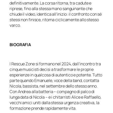
definitivamente. La corsa ritorna, tra cadute e
riprese, fino alla stessa mano sanguinante che
chiude il video, identica all’inizio: il confronto con sé
stessi non finisce, ritorna ciclicamente allo stesso
varco.
BIOGRAFIA
I Rescue Zone si formano nel 2024, dall’incontro tra
cinque musicisti decisi a trasformare le proprie
esperienze in qualcosa di autentico e potente. Tutto
parte quando Emanuele, voce della band, contatta
Nicola, bassista, nel settembre dello stesso anno.
Con Andrea alla batteria – compagno di palco di
lunga data di Nicola – e i chitarristi Alice e Raffaello,
vecchi amici uniti dalla stessa urgenza creativa, la
formazione prende rapidamente vita.