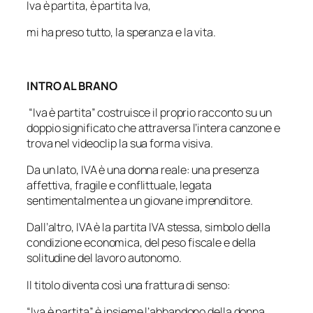
Iva è partita, è partita Iva,
mi ha preso tutto, la speranza e la vita.
INTRO AL BRANO
“Iva è partita” costruisce il proprio racconto su un
doppio significato che attraversa l’intera canzone e
trova nel videoclip la sua forma visiva.
Da un lato, IVA è una donna reale: una presenza
affettiva, fragile e conflittuale, legata
sentimentalmente a un giovane imprenditore.
Dall’altro, IVA è la partita IVA stessa, simbolo della
condizione economica, del peso fiscale e della
solitudine del lavoro autonomo.
Il titolo diventa così una frattura di senso:
“Iva è partita” è insieme l’abbandono della donna