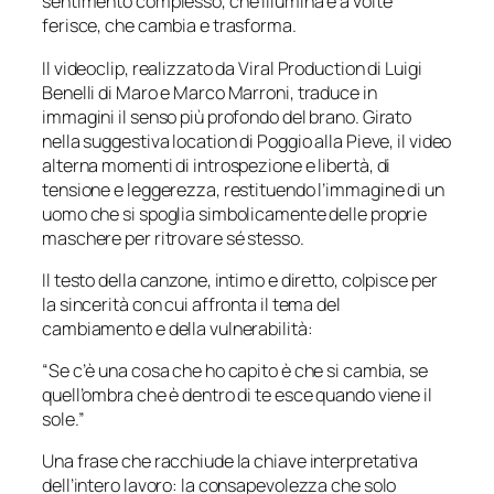
sentimento complesso, che illumina e a volte
ferisce, che cambia e trasforma.
Il videoclip, realizzato da Viral Production di Luigi
Benelli di Maro e Marco Marroni, traduce in
immagini il senso più profondo del brano. Girato
nella suggestiva location di Poggio alla Pieve, il video
alterna momenti di introspezione e libertà, di
tensione e leggerezza, restituendo l’immagine di un
uomo che si spoglia simbolicamente delle proprie
maschere per ritrovare sé stesso.
Il testo della canzone, intimo e diretto, colpisce per
la sincerità con cui affronta il tema del
cambiamento e della vulnerabilità:
“Se c’è una cosa che ho capito è che si cambia, se
quell’ombra che è dentro di te esce quando viene il
sole.”
Una frase che racchiude la chiave interpretativa
dell’intero lavoro: la consapevolezza che solo