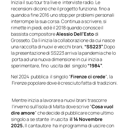
Inizia il suo tour tra live e interviste radio. Le
recensioni dicono che il progetto funziona. fino a
quando a fine 2016 uno stop per problemi personali
interrompe la sua corsa. Continua a scrivere, si
rimette in piedi, ed è il 2018 quando conosce il
bassista compositore
Alessio Dell’Esto
di
Grosseto. Da lì inizia la collaborazione da cui nasce
una raccolta di nuovi e vecchi brani,
“SS223”
.Dopo
la presentazione di SS223 arriva la pandemia che lo
porta ad una nuova dimensione in cui inizia a
sperimentare, fino uscita del singolo
“1984”
.
Nel 2024 pubblica il singolo “
Firenze ci crede
“, la
Firenze popolare dove è cresciuto fatta di tradizioni.
Mentre inizia a lavorare a nuovi brani trascorre
l’inverno sull’isola di Malta dove scrive “
Cosa vuol
dire amore
” che decide di pubblicare come ultimo
singolo a se stante in uscita
il 14 Novembre
2025.
Il cantautore ha in programma di uscire con