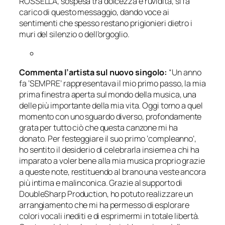
ROSSELLA, sospesa tra dolcezza e ruvidità, si fa
carico di questo messaggio, dando voce ai
sentimenti che spesso restano prigionieri dietro i
muri del silenzio o dell’orgoglio.
Commenta l’artista sul nuovo singolo:
“Un anno
fa ‘SEMPRE’ rappresentava il mio primo passo, la mia
prima finestra aperta sul mondo della musica, una
delle più importante della mia vita. Oggi torno a quel
momento con uno sguardo diverso, profondamente
grata per tutto ciò che questa canzone mi ha
donato. Per festeggiare il suo primo ‘compleanno’,
ho sentito il desiderio di celebrarla insieme a chi ha
imparato a voler bene alla mia musica proprio grazie
a queste note, restituendo al brano una veste ancora
più intima e malinconica. Grazie al supporto di
DoubleSharp Production, ho potuto realizzare un
arrangiamento che mi ha permesso di esplorare
colori vocali inediti e di esprimermi in totale libertà.