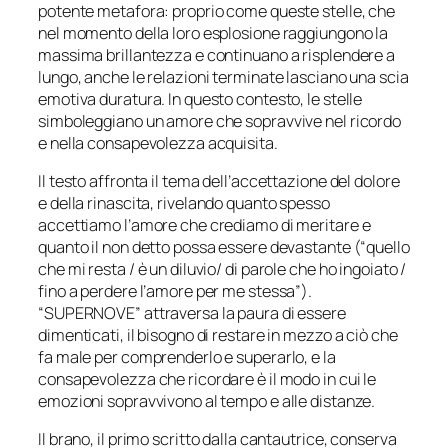
potente metafora: proprio come queste stelle, che
nel momento della loro esplosione raggiungono la
massima brillantezza e continuano a risplendere a
lungo, anche le relazioni terminate lasciano una scia
emotiva duratura. In questo contesto, le stelle
simboleggiano un amore che sopravvive nel ricordo
e nella consapevolezza acquisita.
Il testo affronta il tema dell’accettazione del dolore
e della rinascita, rivelando quanto spesso
accettiamo l’amore che crediamo di meritare e
quanto il non detto possa essere devastante (“
quello
che mi resta / è un diluvio/ di parole che ho ingoiato /
fino a perdere l’amore per me stessa
”).
“SUPERNOVE” attraversa la paura di essere
dimenticati, il bisogno di restare in mezzo a ciò che
fa male per comprenderlo e superarlo, e la
consapevolezza che ricordare è il modo in cui le
emozioni sopravvivono al tempo e alle distanze.
Il brano, il primo scritto dalla cantautrice, conserva