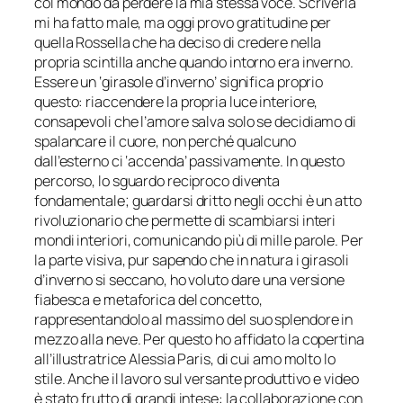
col mondo da perdere la mia stessa voce. Scriverla
mi ha fatto male, ma oggi provo gratitudine per
quella Rossella che ha deciso di credere nella
propria scintilla anche quando intorno era inverno.
Essere un ‘girasole d’inverno’ significa proprio
questo: riaccendere la propria luce interiore,
consapevoli che l’amore salva solo se decidiamo di
spalancare il cuore, non perché qualcuno
dall’esterno ci ‘accenda’ passivamente. In questo
percorso, lo sguardo reciproco diventa
fondamentale; guardarsi dritto negli occhi è un atto
rivoluzionario che permette di scambiarsi interi
mondi interiori, comunicando più di mille parole. Per
la parte visiva, pur sapendo che in natura i girasoli
d’inverno si seccano, ho voluto dare una versione
fiabesca e metaforica del concetto,
rappresentandolo al massimo del suo splendore in
mezzo alla neve. Per questo ho affidato la copertina
all’illustratrice Alessia Paris, di cui amo molto lo
stile. Anche il lavoro sul versante produttivo e video
è stato frutto di grandi intese: la collaborazione con