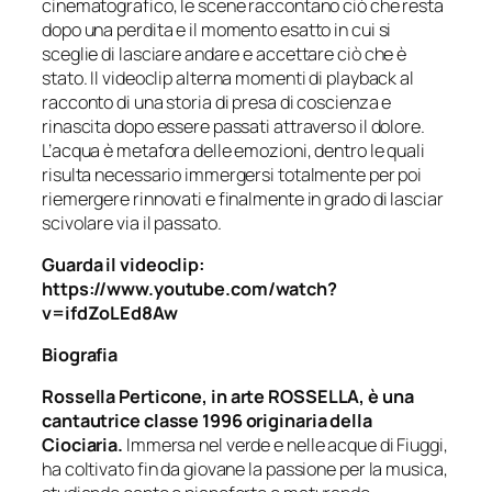
cinematografico, le scene raccontano ciò che resta
dopo una perdita e il momento esatto in cui si
sceglie di lasciare andare e accettare ciò che è
stato. Il videoclip alterna momenti di playback al
racconto di una storia di presa di coscienza e
rinascita dopo essere passati attraverso il dolore.
L’acqua è metafora delle emozioni, dentro le quali
risulta necessario immergersi totalmente per poi
riemergere rinnovati e finalmente in grado di lasciar
scivolare via il passato.
Guarda il videoclip:
https://www.youtube.com/watch?
v=ifdZoLEd8Aw
Biografia
Rossella Perticone, in arte ROSSELLA, è una
cantautrice classe 1996 originaria della
Ciociaria.
Immersa nel verde e nelle acque di Fiuggi,
ha coltivato fin da giovane la passione per la musica,