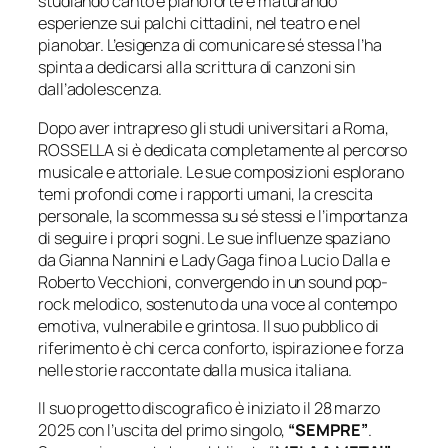
studiando canto e pianoforte e maturando
esperienze sui palchi cittadini, nel teatro e nel
pianobar. L’esigenza di comunicare sé stessa l’ha
spinta a dedicarsi alla scrittura di canzoni sin
dall’adolescenza.
Dopo aver intrapreso gli studi universitari a Roma,
ROSSELLA si è dedicata completamente al percorso
musicale e attoriale. Le sue composizioni esplorano
temi profondi come i rapporti umani, la crescita
personale, la scommessa su sé stessi e l’importanza
di seguire i propri sogni. Le sue influenze spaziano
da Gianna Nannini e Lady Gaga fino a Lucio Dalla e
Roberto Vecchioni, convergendo in un sound pop-
rock melodico, sostenuto da una voce al contempo
emotiva, vulnerabile e grintosa. Il suo pubblico di
riferimento è chi cerca conforto, ispirazione e forza
nelle storie raccontate dalla musica italiana.
Il suo progetto discografico è iniziato il 28 marzo
2025 con l’uscita del primo singolo,
“SEMPRE”
.