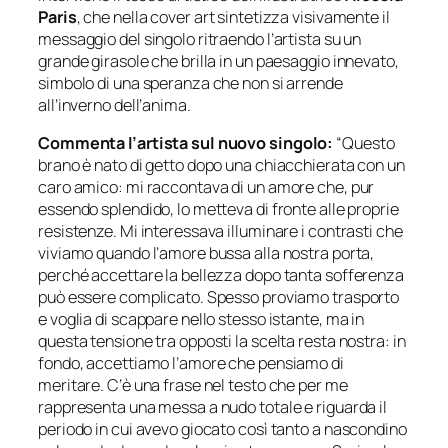
Paris
, che nella cover art sintetizza visivamente il
messaggio del singolo ritraendo l’artista su un
grande girasole che brilla in un paesaggio innevato,
simbolo di una speranza che non si arrende
all’inverno dell’anima.
Commenta l’artista sul nuovo singolo:
“Questo
brano è nato di getto dopo una chiacchierata con un
caro amico: mi raccontava di un amore che, pur
essendo splendido, lo metteva di fronte alle proprie
resistenze. Mi interessava illuminare i contrasti che
viviamo quando l’amore bussa alla nostra porta,
perché accettare la bellezza dopo tanta sofferenza
può essere complicato. Spesso proviamo trasporto
e voglia di scappare nello stesso istante, ma in
questa tensione tra opposti la scelta resta nostra: in
fondo, accettiamo l’amore che pensiamo di
meritare. C’è una frase nel testo che per me
rappresenta una messa a nudo totale e riguarda il
periodo in cui avevo giocato così tanto a nascondino