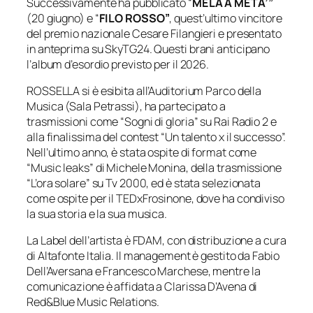
Successivamente ha pubblicato “
MELA A META’”
(20 giugno) e “
FILO ROSSO”
, quest’ultimo vincitore
del premio nazionale Cesare Filangieri e presentato
in anteprima su SkyTG24. Questi brani anticipano
l’album d’esordio previsto per il 2026.
ROSSELLA si è esibita all’Auditorium Parco della
Musica (Sala Petrassi), ha partecipato a
trasmissioni come “Sogni di gloria” su Rai Radio 2 e
alla finalissima del contest “Un talento x il successo”.
Nell’ultimo anno, è stata ospite di format come
“Music leaks” di Michele Monina, della trasmissione
“L’ora solare” su Tv 2000, ed è stata selezionata
come ospite per il TEDxFrosinone, dove ha condiviso
la sua storia e la sua musica.
La Label dell’artista è FDAM, con distribuzione a cura
di Altafonte Italia. Il management è gestito da Fabio
Dell’Aversana e Francesco Marchese, mentre la
comunicazione è affidata a Clarissa D’Avena di
Red&Blue Music Relations.