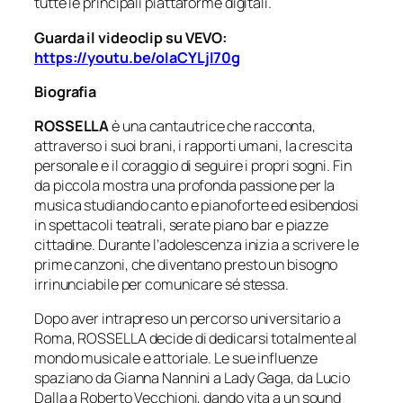
tutte le principali piattaforme digitali.
Guarda il videoclip su VEVO:
https://youtu.be/oIaCYLjI70g
Biografia
ROSSELLA
è una cantautrice che racconta,
attraverso i suoi brani, i rapporti umani, la crescita
personale e il coraggio di seguire i propri sogni. Fin
da piccola mostra una profonda passione per la
musica studiando canto e pianoforte ed esibendosi
in spettacoli teatrali, serate piano bar e piazze
cittadine. Durante l’adolescenza inizia a scrivere le
prime canzoni, che diventano presto un bisogno
irrinunciabile per comunicare sé stessa.
Dopo aver intrapreso un percorso universitario a
Roma, ROSSELLA decide di dedicarsi totalmente al
mondo musicale e attoriale. Le sue influenze
spaziano da Gianna Nannini a Lady Gaga, da Lucio
Dalla a Roberto Vecchioni, dando vita a un sound