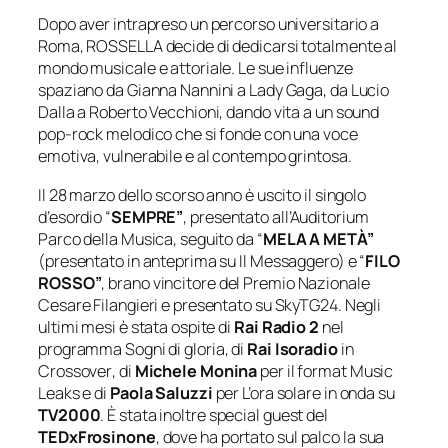
Dopo aver intrapreso un percorso universitario a
Roma, ROSSELLA decide di dedicarsi totalmente al
mondo musicale e attoriale. Le sue influenze
spaziano da Gianna Nannini a Lady Gaga, da Lucio
Dalla a Roberto Vecchioni, dando vita a un sound
pop-rock melodico che si fonde con una voce
emotiva, vulnerabile e al contempo grintosa.
Il 28 marzo dello scorso anno è uscito il singolo
d’esordio “
SEMPRE”
, presentato all’Auditorium
Parco della Musica, seguito da “
MELA A METÀ”
(presentato in anteprima su Il Messaggero) e “
FILO
ROSSO”
, brano vincitore del Premio Nazionale
Cesare Filangieri e presentato su SkyTG24. Negli
ultimi mesi è stata ospite di
Rai Radio 2
nel
programma
Sogni di gloria
, di
Rai Isoradio
in
Crossover
, di
Michele Monina
per il format
Music
Leaks
e di
Paola Saluzzi
per
L’ora solare
in onda su
TV2000
. È stata inoltre special guest del
TEDxFrosinone
, dove ha portato sul palco la sua