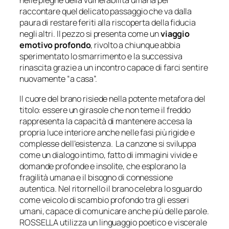
nelle pieghe della vulnerabilità umana per
raccontare quel delicato passaggio che va dalla
paura di restare feriti alla riscoperta della fiducia
negli altri. Il pezzo si presenta come un
viaggio
emotivo profondo
, rivolto a chiunque abbia
sperimentato lo smarrimento e la successiva
rinascita grazie a un incontro capace di farci sentire
nuovamente “a casa”.
Il cuore del brano risiede nella potente metafora del
titolo: essere un girasole che non teme il freddo
rappresenta la capacità di mantenere accesa la
propria luce interiore anche nelle fasi più rigide e
complesse dell’esistenza. La canzone si sviluppa
come un dialogo intimo, fatto di immagini vivide e
domande profonde e insolite, che esplorano la
fragilità umana e il bisogno di connessione
autentica. Nel ritornello il brano celebra lo sguardo
come veicolo di scambio profondo tra gli esseri
umani, capace di comunicare anche più delle parole.
ROSSELLA utilizza un linguaggio poetico e viscerale