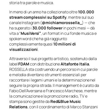
storia tra parole e musica.
In meno di un anno ha collezionato oltre
100.000
stream complessivi su Spotify
, mentre sul suo
canale Instagram (
@michiamorossella_
) — che
ha superato i
30.000 follower
in pochi mesi — dà
vita a “
MusiVersi”
, un format in cui fonde musica e
spoken word che ha già raggiunto
complessivamente quasi
10 milioni di
visualizzazioni
.
Attraverso il suo progetto artistico, sostenuto dalla
label
FDAM
con distribuzione
Altafonte Italia
,
ROSSELLA sta costruendo un percorso in cui parole
e melodia diventano strumenti essenziali per
raccontare i legami umani e la determinazione nel
seguire la propria strada. Il management è curato da
Fabio Dell’Aversana e Francesco Marchese, mentre
la comunicazione e la promozione radio, TV e
stampa sono gestite da
Red&Blue Music
Relations
, con il coordinamento di Marco Stanzani