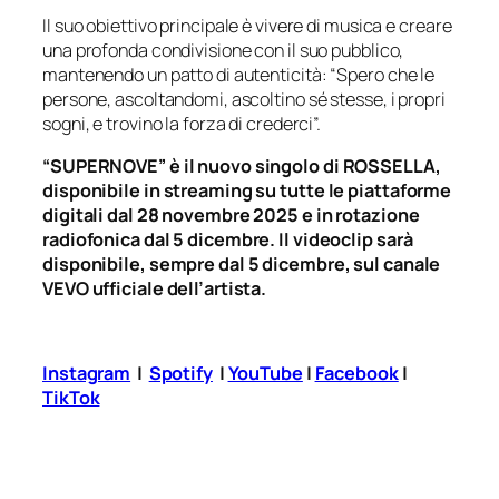
Il suo obiettivo principale è vivere di musica e creare
una profonda condivisione con il suo pubblico,
mantenendo un patto di autenticità:
“Spero che le
persone, ascoltandomi, ascoltino sé stesse, i propri
sogni, e trovino la forza di crederci”.
“SUPERNOVE” è il nuovo singolo di ROSSELLA,
disponibile in streaming su tutte le piattaforme
digitali dal 28 novembre 2025 e in rotazione
radiofonica dal 5 dicembre. Il videoclip sarà
disponibile, sempre dal 5 dicembre, sul canale
VEVO ufficiale dell’artista.
Instagram
|
Spotify
|
YouTube
|
Facebook
|
TikTok