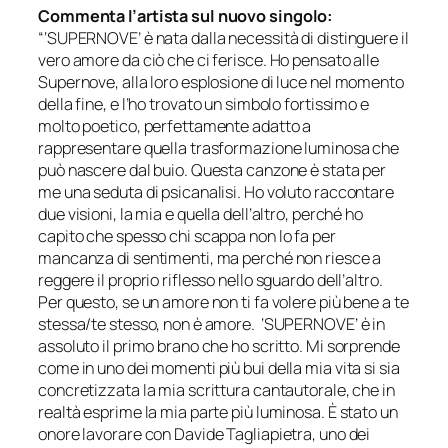
Commenta l’artista sul nuovo singolo:
“‘SUPERNOVE’ è nata dalla necessità di distinguere il
vero amore da ciò che ci ferisce. Ho pensato alle
Supernove, alla loro esplosione di luce nel momento
della fine, e l’ho trovato un simbolo fortissimo e
molto poetico, perfettamente adatto a
rappresentare quella trasformazione luminosa che
può nascere dal buio. Questa canzone è stata per
me una seduta di psicanalisi. Ho voluto raccontare
due visioni, la mia e quella dell’altro, perché ho
capito che spesso chi scappa non lo fa per
mancanza di sentimenti, ma perché non riesce a
reggere il proprio riflesso nello sguardo dell’altro.
Per questo, se un amore non ti fa volere più bene a te
stessa/te stesso, non è amore. ‘SUPERNOVE’ è in
assoluto il primo brano che ho scritto. Mi sorprende
come in uno dei momenti più bui della mia vita si sia
concretizzata la mia scrittura cantautorale, che in
realtà esprime la mia parte più luminosa. È stato un
onore lavorare con Davide Tagliapietra, uno dei