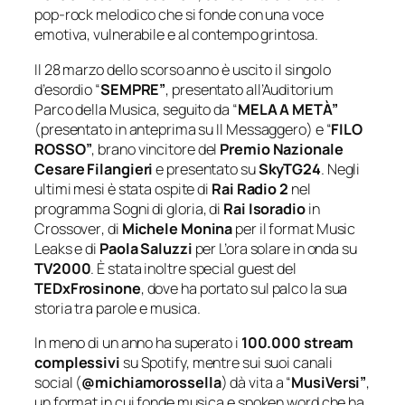
pop-rock melodico che si fonde con una voce
emotiva, vulnerabile e al contempo grintosa.
Il 28 marzo dello scorso anno è uscito il singolo
d’esordio “
SEMPRE”
, presentato all’Auditorium
Parco della Musica, seguito da “
MELA A METÀ”
(presentato in anteprima su
Il Messaggero
) e “
FILO
ROSSO”
, brano vincitore del
Premio Nazionale
Cesare Filangieri
e presentato su
SkyTG24
. Negli
ultimi mesi è stata ospite di
Rai Radio 2
nel
programma
Sogni di gloria
, di
Rai Isoradio
in
Crossover
, di
Michele Monina
per il format
Music
Leaks
e di
Paola Saluzzi
per
L’ora solare
in onda su
TV2000
. È stata inoltre special guest del
TEDxFrosinone
, dove ha portato sul palco la sua
storia tra parole e musica.
In meno di un anno ha superato i
100.000 stream
complessivi
su Spotify, mentre sui suoi canali
social (
@michiamorossella
) dà vita a “
MusiVersi”
,
un format in cui fonde musica e
spoken word
che ha