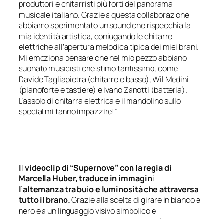
produttori e chitarristi più forti del panorama
musicale italiano. Grazie a questa collaborazione
abbiamo sperimentato un sound che rispecchia la
mia identità artistica, coniugando le chitarre
elettriche all’apertura melodica tipica dei miei brani.
Mi emoziona pensare che nel mio pezzo abbiano
suonato musicisti che stimo tantissimo, come
Davide Tagliapietra (chitarre e basso), Wil Medini
(pianoforte e tastiere) e Ivano Zanotti (batteria).
L’assolo di chitarra elettrica e il mandolino sullo
special mi fanno impazzire!”
Il videoclip di “Supernove” con la regia di
Marcella Huber, traduce in immagini
l’alternanza tra buio e luminosità che attraversa
tutto il brano.
Grazie alla scelta di girare in bianco e
nero e a un linguaggio visivo simbolico e