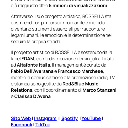
già raggiunto oltre
5 milioni di visualizzazioni
.
Attraverso il suo progetto artistico, ROSSELLA sta
costruendo un percorso in cui parole e melodia
diventano strumenti essenziali per raccontare i
legami umani, le emozioni e la determinazione nel
seguire la propria strada.
Il progetto artistico di ROSSELLA è sostenuto dalla
label
FDAM
, con la distribuzione dei singoli affidata
ad
Altafonte Italia
. Il management è curato da
Fabio Dell’Aversana
e
Francesco Marchese
,
mentre la comunicazione e la promozione radio, TV
e stampa sono gestite da
Red&Blue Music
Relations
, con il coordinamento di
Marco Stanzani
e
Clarissa D’Avena
.
Sito Web
|
Instagram
|
Spotify
|
YouTube
|
Facebook
|
TikTok