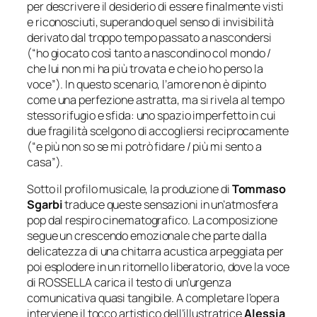
per descrivere il desiderio di essere finalmente visti
e riconosciuti, superando quel senso di invisibilità
derivato dal troppo tempo passato a nascondersi
(
“ho giocato così tanto a nascondino col mondo /
che lui non mi ha più trovata e che io ho perso la
voce”)
. In questo scenario, l’amore non è dipinto
come una perfezione astratta, ma si rivela al tempo
stesso rifugio e sfida: uno spazio imperfetto in cui
due fragilità scelgono di accogliersi reciprocamente
(
“e più non so se mi potrò fidare / più mi sento a
casa”)
.
Sotto il profilo musicale, la produzione di
Tommaso
Sgarbi
traduce queste sensazioni in un’atmosfera
pop dal respiro cinematografico. La composizione
segue un crescendo emozionale che parte dalla
delicatezza di una chitarra acustica arpeggiata per
poi esplodere in un ritornello liberatorio, dove la voce
di ROSSELLA carica il testo di un’urgenza
comunicativa quasi tangibile. A completare l’opera
interviene il tocco artistico dell’illustratrice
Alessia