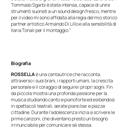
Tommaso Sgarbi è stata intensa, capace di unire
strumenti suonati a un sound design fresco, mentre
per il video mi sono affidata alla regia del mio storico
partner artistico Armando Di Lillo e alla sensibilità di
Ilaria Tonali per il montaggio.”
Biografia
ROSSELLA
è una cantautrice che racconta,
attraverso i suoi brani, i rapporti umani, la crescita
personale e il coraggio di seguire i propri sogni. Fin
da piccola mostra una profonda passione per la
musica studiando canto e pianoforte ed esibendosi
in spettacoli teatrali, serate piano bar e piazze
cittadine. Durante l’adolescenza inizia a scrivere le
prime canzoni, che diventano presto un bisogno
irrinunciabile per comunicare sé stessa.