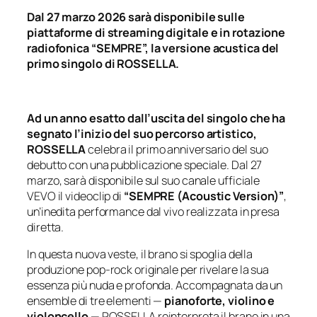
Dal 27 marzo 2026 sarà disponibile sulle
piattaforme di streaming digitale e in rotazione
radiofonica “SEMPRE”, la versione acustica del
primo singolo di ROSSELLA.
Ad un anno esatto dall’uscita del singolo che ha
segnato l’inizio del suo percorso artistico,
ROSSELLA
celebra il primo anniversario del suo
debutto con una pubblicazione speciale. Dal 27
marzo, sarà disponibile sul suo canale ufficiale
VEVO il videoclip di
“SEMPRE (Acoustic Version)”
,
un’inedita performance dal vivo realizzata in presa
diretta.
In questa nuova veste, il brano si spoglia della
produzione pop-rock originale per rivelare la sua
essenza più nuda e profonda. Accompagnata da un
ensemble di tre elementi —
pianoforte, violino e
violoncello
— ROSSELLA reinterpreta il brano in una