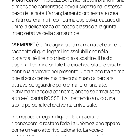
dimensione cameristica dove il silenzio ha lo stesso
peso delle note. L’arrangiamento orchestrale crea
un’atmosfera malinconica ma esplosiva, capace di
unire la delicatezza del tocco classico alla grinta
interpretativa della cantautrice.
“
SEMPRE”
è un’indagine sulla memoria del cuore, un
racconto di quei legami indissolubili che né la
distanza né il tempo riescono a scalfire. Il testo
esplora il confine sottile tra ciò che è stato e ciò che
continua a vibrare nel presente: un dialogo tra anime
che si sono perse, ma che continuano a cercarsi
attraverso sguardi e parole mai pronunciate.
“Chiamami ancora per nome, anche se ormai sono
altrove”
, canta ROSSELLA, mettendo a nudo una
storia personale che diventa universale.
In un’epoca di legami liquidi, la capacità di
riconoscersi e restare fedeli a un’emozione appare
come un vero atto rivoluzionario. La voce di