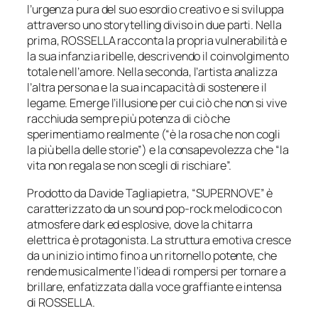
l’urgenza pura del suo esordio creativo e si sviluppa
attraverso uno storytelling diviso in due parti. Nella
prima, ROSSELLA racconta la propria vulnerabilità e
la sua infanzia ribelle, descrivendo il coinvolgimento
totale nell’amore. Nella seconda, l’artista analizza
l’altra persona e la sua incapacità di sostenere il
legame. Emerge l’illusione per cui ciò che non si vive
racchiuda sempre più potenza di ciò che
sperimentiamo realmente (“è la rosa che non cogli
la più bella delle storie”) e la consapevolezza che
“la
vita non regala se non scegli di rischiare”.
Prodotto da Davide Tagliapietra, “SUPERNOVE” è
caratterizzato da un sound pop-rock melodico con
atmosfere dark ed esplosive, dove la chitarra
elettrica è protagonista. La struttura emotiva cresce
da un inizio intimo fino a un ritornello potente, che
rende musicalmente l’idea di rompersi per tornare a
brillare, enfatizzata dalla voce graffiante e intensa
di ROSSELLA.