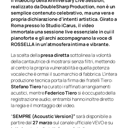
Il videoclip della Anniversary Live Session,
realizzato da DoubleSharp Production, non è un
semplice contenuto celebrativo, ma una vera e
propria dichiarazione d’intenti artistica. Girato a
Roma presso lo Studio iCarus, il video
immortala una sessione live essenziale in cui il
pianoforte e gli archi accompagnano la voce di
ROSSELLA in un’atmosfera intima e vibrante.
La scelta della
presa diretta
sottolinea la volontà
della cantautrice di mostrarsi senza filtri, mettendo
al centro la propria vulnerabilità e quella potenza
vocale che è ormai il suo marchio di fabbrica. L’intera
produzione tecnica porta la firma dei fratelli Tiero:
Stefano Tiero
ha curato i raffinati arrangiamenti
acustici, mentre
Federico Tiero
si è occupato della
registrazione audio; entrambi hanno inoltre diretto
la regia e il montaggio del video.
“
SEMPRE (Acoustic Version)”
sarà disponibile a
partire dal
27 marzo
sul canale ufficiale VEVO e su