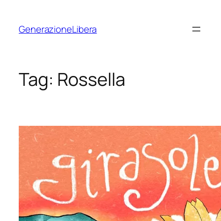
Vai
al
GenerazioneLibera
contenuto
Tag:
Rossella