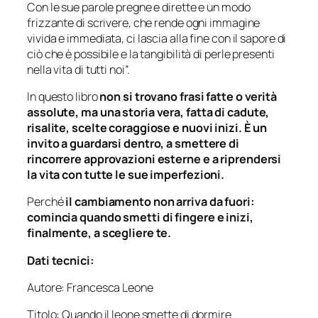
Con le sue parole pregne e dirette e un modo
frizzante di scrivere, che rende ogni immagine
vivida e immediata, ci lascia alla fine con il sapore di
ciò che è possibile e la tangibilità di perle presenti
nella vita di tutti noi”.
In questo libro
non si trovano frasi fatte o verità
assolute, ma una storia vera, fatta di cadute,
risalite, scelte coraggiose e nuovi inizi. È un
invito a guardarsi dentro, a smettere di
rincorrere approvazioni esterne e a riprendersi
la vita con tutte le sue imperfezioni.
Perché
il cambiamento non arriva da fuori:
comincia quando smetti di fingere e inizi,
finalmente, a scegliere te.
Dati tecnici:
Autore: Francesca Leone
Titolo: Quando il leone smette di dormire