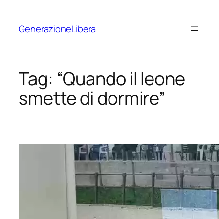
Vai
al
GenerazioneLibera
contenuto
Tag:
“Quando il leone
smette di dormire”