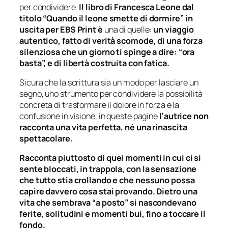
per condividere.
Il libro di Francesca Leone dal
titolo “Quando il leone smette di dormire” in
uscita per EBS Print
è
una di quelle:
un viaggio
autentico, fatto di verità scomode, di una forza
silenziosa che un giorno ti spinge a dire: “ora
basta”, e di libertà costruita con fatica.
Sicura che la scrittura sia un modo per lasciare un
segno, uno strumento per condividere la possibilità
concreta di trasformare il dolore in forza e la
confusione in visione, in queste pagine
l’autrice non
racconta una vita perfetta, né una rinascita
spettacolare.
Racconta piuttosto di quei momenti in cui ci si
sente bloccati, in trappola, con la sensazione
che tutto stia crollando e che nessuno possa
capire davvero cosa stai provando. Dietro una
vita che sembrava “a posto” si nascondevano
ferite, solitudini e momenti bui, fino a toccare il
fondo.