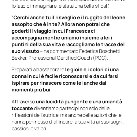
lo lascio immaginare, è stata una bella sfida!”.
“
Cerchi anche tu il risveglio e il ruggito del leone
assopito che è in te? Allora non potrai che
goderti il viaggio in cui Francesca ci
accompagna mentre uniamo insieme a lei i
puntini della sua vita e raccogliamo le tracce del
suo vissuto
– ha commentato Federica Boschetti
Bekker, Professional Certified Coach (PCC).
Preparati ad assaporare
le gioie e i dolori di una
donna in cui è facile riconoscersi e da cui farsi
ispirare per rinascere come lei anche dai
momenti più bui
.
Attraverso
una lucidità pungente e una umanità
toccante
diventiamo partecipi non solo delle
riflessioni dell’autrice, ma anche delle azioni che le
hanno permesso di allineare la sua vita ai suoi sogni,
passioni e valori.