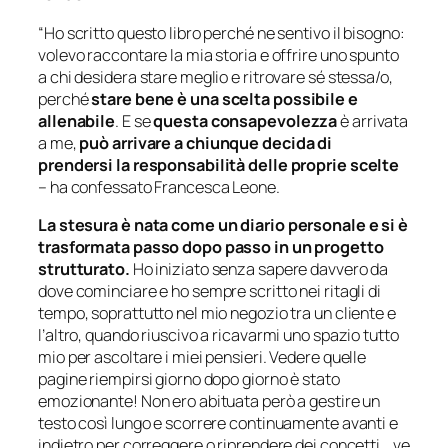
“Ho scritto questo libro perché ne sentivo il bisogno:
volevo raccontare la mia storia e offrire uno spunto
a chi desidera stare meglio e ritrovare sé stessa/o,
perché
stare bene è una scelta possibile e
allenabile
. E se
questa consapevolezza
è arrivata
a me,
può arrivare a chiunque decida di
prendersi la responsabilità delle proprie scelte
– ha confessato Francesca Leone.
La stesura è nata come un diario personale e si è
trasformata passo dopo passo in un progetto
strutturato.
Ho iniziato senza sapere davvero da
dove cominciare e ho sempre scritto nei ritagli di
tempo, soprattutto nel mio negozio tra un cliente e
l’altro, quando riuscivo a ricavarmi uno spazio tutto
mio per ascoltare i miei pensieri. Vedere quelle
pagine riempirsi giorno dopo giorno è stato
emozionante! Non ero abituata però a gestire un
testo così lungo e scorrere continuamente avanti e
indietro per correggere o riprendere dei concetti… ve