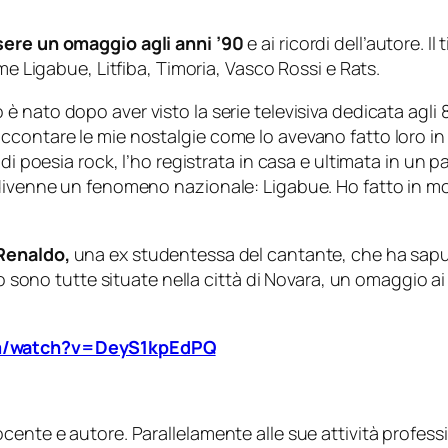
sere un omaggio agli anni ’90
e ai ricordi dell’autore. 
me Ligabue, Litfiba, Timoria, Vasco Rossi e Rats.
o è nato dopo aver visto la serie televisiva dedicata agli
contare le mie nostalgie come lo avevano fatto loro in q
 di poesia rock, l’ho registrata in casa e ultimata in un
 divenne un fenomeno nazionale: Ligabue. Ho fatto in m
 Renaldo,
una ex studentessa del cantante, che ha saputo
eo sono tutte situate nella città di Novara, un omaggio a
om/watch?v=DeyS1kpEdPQ
cente e autore. Parallelamente alle sue attività profess