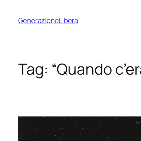
Vai
al
GenerazioneLibera
contenuto
Tag:
“Quando c’era