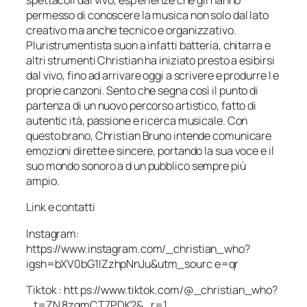
spettacoli dal vivo, esp erienze che gli hanno
permesso di conoscere la musica non solo dal lato
creativo ma anche tecnico e organizzativo.
Pluristrumentista suon a infatti batteria, chitarra e
altri strumenti Christian ha iniziato presto a esibirsi
dal vivo, fino ad arrivare oggi a scrivere e produrre l e
proprie canzoni. Sento che segna così il punto di
partenza di un nuovo percorso artistico, fatto di
autentic ità, passione e ricerca musicale. Con
questo brano, Christian Bruno intende comunicare
emozioni dirette e sincere, portando la sua voce e il
suo mondo sonoro a d un pubblico sempre più
ampio.
Link e contatti
Instagram:
https://www.instagram.com/_christian_who?
igsh=bXV0bG1lZzhpNnJu&utm_sourc e=qr
Tiktok : htt ps://www.tiktok.com/@_christian_who?
_t=ZN 8zqmCT7PDK2&_r=1